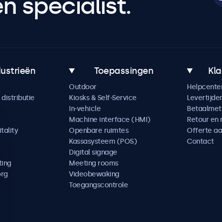
 specialist.
dustrieën
Toepassingen
Kla
Outdoor
Helpcente
distributie
Kiosks & Self-Service
Levertijde
In-vehicle
Betaalme
Machine interface (HMI)
Retour en 
tality
Openbare ruimtes
Offerte a
Kassasysteem (POS)
Contact
Digital signage
ting
Meeting rooms
org
Videobewaking
Toegangscontrole