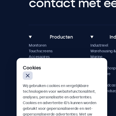
contact met een
Producten
In
Monitoren
Industrieel
Touchscreens
Warehousing & 
Accessoires
Marine
Maatwerkoplossingen
Retail
Cookies
Horeca & hospi
Automotive
Railway
AV & Broadcas
Wij gebruiken cookies en vergelijkbare
Gezondheidsz
technologieën voor websitefunctionaliteit,
analyses, personalisatie en advertenties.
Cookies en advertentie-ID’s kunnen worden
gebruikt voor gepersonaliseerde en niet-
gepersonaliseerde advertenties. Met uw