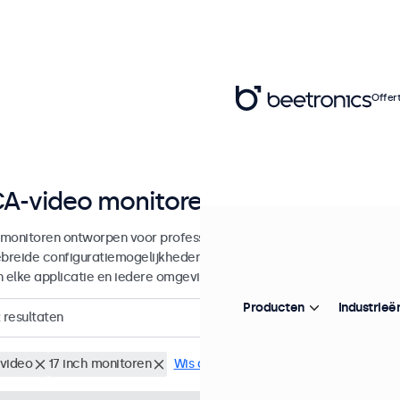
Offer
A-video monitoren van 7 tot 32 inc
monitoren ontworpen voor professionele toepassingen en continu g
ebreide configuratiemogelijkheden en veelzijdige montageopties, w
in elke applicatie en iedere omgeving.
Producten
Industrieë
resultaten
video
17 inch monitoren
Wis alle filters