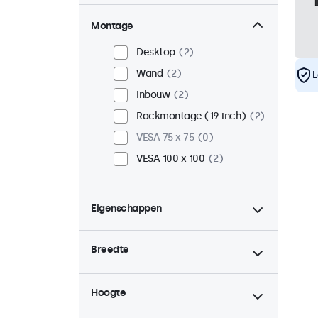
Montage
Desktop
2
Wand
2
L
Inbouw
2
Rackmontage (19 inch)
2
VESA 75 x 75
0
VESA 100 x 100
2
Eigenschappen
4:3 / 5:4
1
Breedte
9-36 Volt
2
Dimbaar
2
Hoogte
USB mediaplayer
2
Continu gebruik (24/7)
2