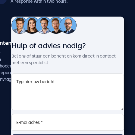
A response within two hours.
ntenservice
Over Beetronics
Hulp of advies nodig?
r
Klantcases
Bel ons of stuur een bericht en kom direct in contact
n
Nieuws en updates
met een specialist.
thoden
Over ons
reparatie
Werken bij Beetronics
anvragen
Algemene voorwaarden
Privacyverklaring