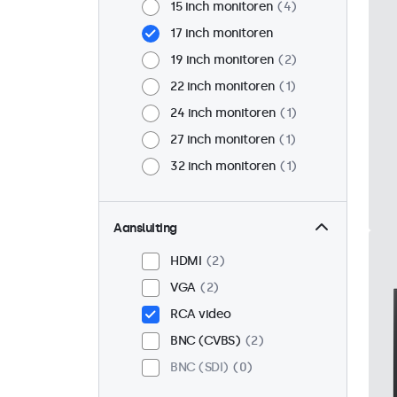
15 inch monitoren
4
17 inch monitoren
19 inch monitoren
2
22 inch monitoren
1
24 inch monitoren
1
27 inch monitoren
1
32 inch monitoren
1
Aansluiting
HDMI
2
VGA
2
RCA video
BNC (CVBS)
2
BNC (SDI)
0