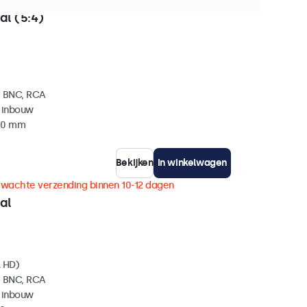
+ stuks beschikbaar
al (5:4)
, BNC, RCA
 inbouw
 40 mm
Bekijken
In winkelwagen
rwachte verzending binnen 10-12 dagen
al
l HD)
, BNC, RCA
 inbouw