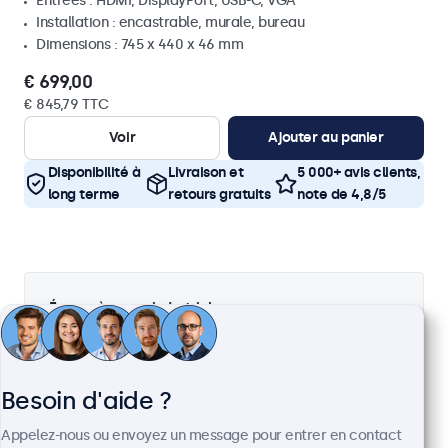
Entrées : HDMI, DisplayPort, USB-C, VGA
Installation : encastrable, murale, bureau
Dimensions : 745 x 440 x 46 mm
€ 699,00
€ 845,79 TTC
Voir
Ajouter au panier
Disponibilité à
Livraison et
5 000+ avis clients,
long terme
retours gratuits
note de 4,8/5
Écrans à usage industriel
Nos écrans industriels sont spécialement conçus
pour offrir des performances fiables dans des
environnements industriels exigeants tels que les
Besoin d'aide ?
lignes de production, les ateliers et les usines. Les
moniteurs et écrans tactiles industriels sont
Appelez-nous ou envoyez un message pour entrer en contact