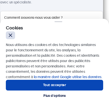
fabriqués avec des composants de haute qualité et
avec un spécialiste.
qui résistent à la poussière, à l'humidité, aux chocs
physiques, aux températures extrêmes et aux
vibrations. Cela garantit des années de
fonctionnement et un MTBF élevé, même dans les
Cookies
applications industrielles les plus difficiles.
Certifiés CEI 60721
Nous utilisons des cookies et des technologies similaires
Nos écrans industriels sont certifiés CEI 60721 et
pour le fonctionnement du site, les analyses, la
offrent une protection contre les interférences
personnalisation et la publicité. Des cookies et identifiants
électromagnétiques (EMI) et les interférences radio
publicitaires peuvent être utilisés pour des publicités
(RFI). Cela garantit des performances fiables même
Envoyer
personnalisées et non personnalisées. Avec votre
dans des environnements comportant des
consentement, les données peuvent être utilisées
équipements lourds qui présentent un risque
Ou appelez-nous au
03 808 1603
conformément à
la manière dont Google utilise les données
.
d'interférence. Cette protection contribue non
seulement à un fonctionnement stable, mais
Tout accepter
Besoin d'aide ?
prolonge également la durée de vie des
Contactez nos spécialistes.
équipements environnants.
Plus d'options
Chassîs résistant aux chocs avec indice IK08