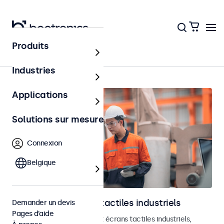
Produits
Accueil
Industries
Applications
Solutions sur mesure
Connexion
Belgique
Moniteurs et écrans tactiles industriels
Demander un devis
Pages d’aide
Découvrez nos moniteurs et écrans tactiles industriels,