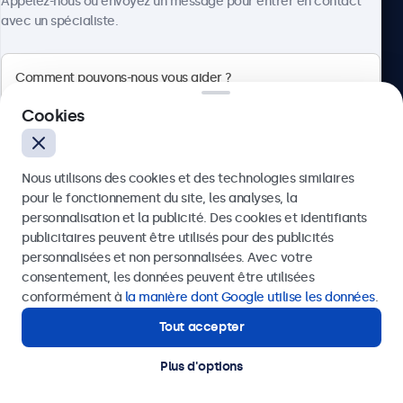
Appelez-nous ou envoyez un message pour entrer en contact
avec un spécialiste.
Beetronics
Cookies
Quellinstraat 49, 2018 Antwerpen, Belgique
Nous utilisons des cookies et des technologies similaires
4.8/5 noté par 5000+ entreprises
pour le fonctionnement du site, les analyses, la
Français
personnalisation et la publicité. Des cookies et identifiants
publicitaires peuvent être utilisés pour des publicités
Envoyer
personnalisées et non personnalisées. Avec votre
consentement, les données peuvent être utilisées
Ou appelez-nous au
03 808 1603
conformément à
la manière dont Google utilise les données
.
Tout accepter
Besoin d'aide ?
Contactez nos spécialistes.
Plus d'options
© 2026 Beetronics