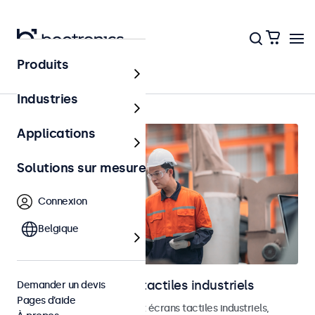
Produits
Accueil
Industries
Applications
Solutions sur mesure
Connexion
Belgique
Moniteurs et écrans tactiles industriels
Demander un devis
Pages d’aide
Découvrez nos moniteurs et écrans tactiles industriels,