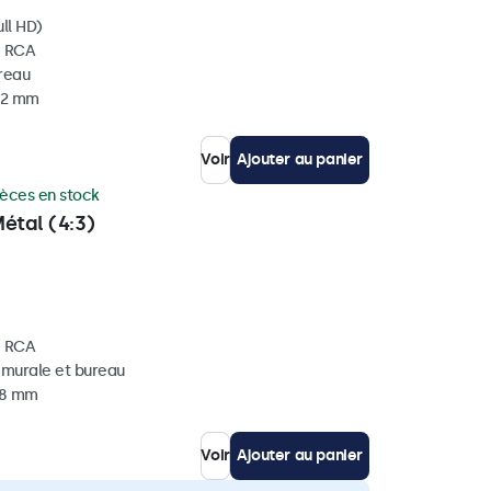
ll HD)
, RCA
ureau
 32 mm
Voir
Ajouter au panier
ièces en stock
étal (4:3)
, RCA
, murale et bureau
 38 mm
Voir
Ajouter au panier