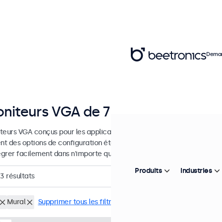
Deman
niteurs VGA de 7 à 32 pouces
teurs VGA conçus pour les applications professionnelles et une utili
ent des options de configuration étendues et des options de montage
tégrer facilement dans n'importe quelle application et environnement
Produits
Industries
23
résultats
Mural
Supprimer tous les filtres