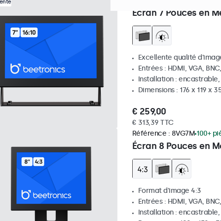
Référence :
7HD7M
100+ pi
Vente
Écran 7 Pouces en M
Excellente qualité d'image
Entrées : HDMI, VGA, BNC
Installation : encastrable
Dimensions : 176 x 119 x 
€ 259,00
€ 313,39 TTC
Référence :
8VG7M
100+ pi
Écran 8 Pouces en Mé
Format d'image 4:3
Entrées : HDMI, VGA, BNC
Installation : encastrable