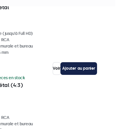
èces en stock
étal
 (jusqu'à Full HD)
, RCA
, murale et bureau
35 mm
Voir
Ajouter au panier
èces en stock
tal (4:3)
, RCA
, murale et bureau