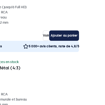
 (jusqu'à Full HD)
, RCA
ureau
 32 mm
Voir
Ajouter au panier
ts
5 000+ avis clients, note de 4,8/5
ces en stock
étal (4:3)
, RCA
, murale et bureau
34 mm