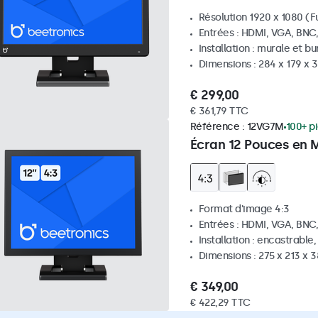
Résolution 1920 x 1080 (Fu
Entrées : HDMI, VGA, BNC
Installation : murale et b
Dimensions : 284 x 179 x
€ 299,00
€ 361,79 TTC
Référence :
12VG7M
100+ p
Écran 12 Pouces en M
Format d'image 4:3
Entrées : HDMI, VGA, BNC
Installation : encastrable
Dimensions : 275 x 213 x
€ 349,00
€ 422,29 TTC