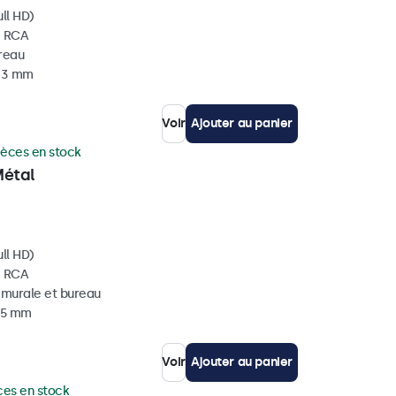
ll HD)
, RCA
ureau
 33 mm
Voir
Ajouter au panier
ièces en stock
Métal
ll HD)
, RCA
, murale et bureau
 35 mm
Voir
Ajouter au panier
ces en stock