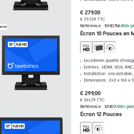
€ 279,00
€ 337,59 TTC
Référence :
10HD7M
100+ p
Vente
Écran 10 Pouces en 
Excellente qualité d'image
Entrées : HDMI, VGA, BNC
Installation : encastrable
Dimensions : 243 x 165 x
€ 299,00
€ 361,79 TTC
Référence :
12HD7
100+ piè
Écran 12 Pouces