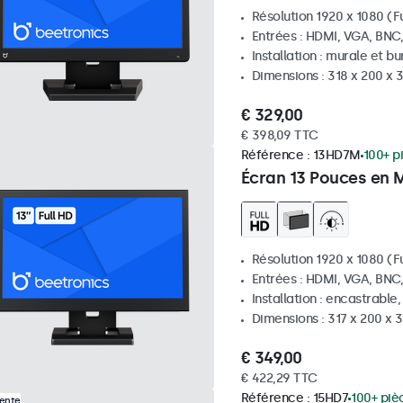
Résolution 1920 x 1080 (Fu
Entrées : HDMI, VGA, BNC
Installation : murale et b
Dimensions : 318 x 200 x
€ 329,00
€ 398,09 TTC
Référence :
13HD7M
100+ p
Écran 13 Pouces en 
Résolution 1920 x 1080 (Fu
Entrées : HDMI, VGA, BNC
Installation : encastrable
Dimensions : 317 x 200 x
€ 349,00
€ 422,29 TTC
Référence :
15HD7
100+ piè
Vente