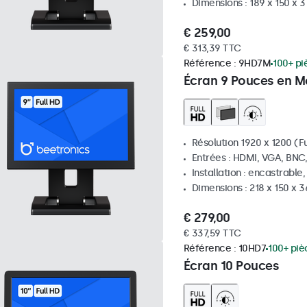
Dimensions : 189 x 150 x 
€ 259,00
€ 313,39 TTC
Référence :
9HD7M
100+ pi
Écran 9 Pouces en M
Résolution 1920 x 1200 (Fu
Entrées : HDMI, VGA, BNC
Installation : encastrable
Dimensions : 218 x 150 x 
€ 279,00
€ 337,59 TTC
Référence :
10HD7
100+ piè
Écran 10 Pouces