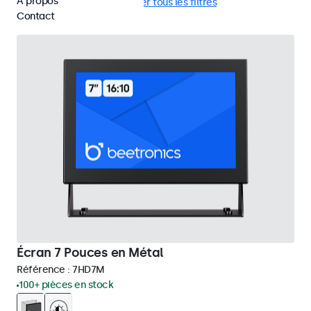
À propos
VGA
EN50155
Supprimer tous les filtres
Contact
Écran 7 Pouces en Métal
Référence :
7HD7M
100+ pièces en stock