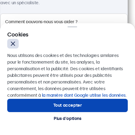
avec un spécialiste.
Cookies
Nous utilisons des cookies et des technologies similaires
pour le fonctionnement du site, les analyses, la
personnalisation et la publicité. Des cookies et identifiants
publicitaires peuvent être utilisés pour des publicités
Envoyer
personnalisées et non personnalisées. Avec votre
consentement, les données peuvent être utilisées
Écran 27 Pouces en Métal
Ou appelez-nous au
03 808 1603
conformément à
la manière dont Google utilise les données
.
Référence :
27HD7M
100+ pièces en stock
Tout accepter
Besoin d'aide ?
Contactez nos spécialistes.
Plus d'options
Résolution 1920 x 1080 (Full HD)
Entrées : HDMI, VGA, BNC, RCA