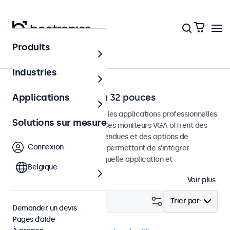
Produits
Accueil
Industries
Moniteurs VGA de 7 à 32 pouces
Applications
Moniteurs VGA conçus pour les applications professionnelles
Solutions sur mesure
et une utilisation continue. Ces moniteurs VGA offrent des
options de configuration étendues et des options de
Connexion
montage polyvalentes, leur permettant de s'intégrer
facilement dans n'importe quelle application et
Belgique
environnement.
Voir plus
Filtrer (
23
)
Trier par:
Demander un devis
Pages d’aide