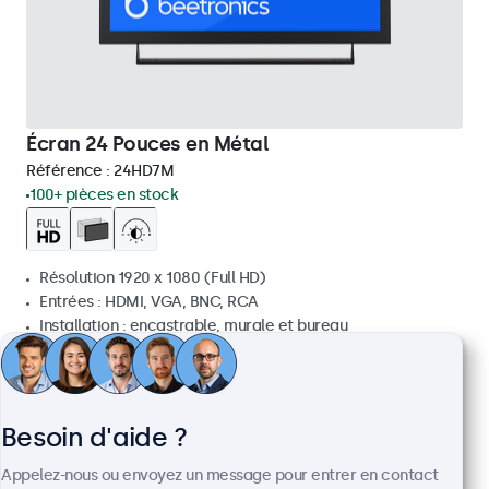
Écran 24 Pouces en Métal
Référence :
24HD7M
100+ pièces en stock
Résolution 1920 x 1080 (Full HD)
Entrées : HDMI, VGA, BNC, RCA
Installation : encastrable, murale et bureau
Dimensions : 560 x 337 x 41 mm
€ 499,00
€ 603,79 TTC
Besoin d'aide ?
Voir
Ajouter au panier
Appelez-nous ou envoyez un message pour entrer en contact