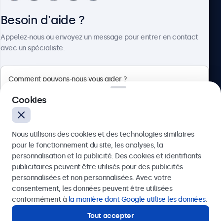
Besoin d'aide ?
À propos
Appelez-nous ou envoyez un message pour entrer en contact
avec un spécialiste.
Beetronics
Cookies
Quellinstraat 49, 2018 Antwerpen, Belgique
Nous utilisons des cookies et des technologies similaires
4.8/5 noté par 5000+ entreprises
pour le fonctionnement du site, les analyses, la
Français
personnalisation et la publicité. Des cookies et identifiants
publicitaires peuvent être utilisés pour des publicités
Envoyer
personnalisées et non personnalisées. Avec votre
consentement, les données peuvent être utilisées
Ou appelez-nous au
03 808 1603
conformément à
la manière dont Google utilise les données
.
Tout accepter
Besoin d'aide ?