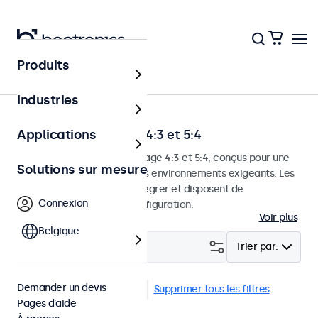
Produits
Accueil
Industries
Moniteurs au format 4:3 et 5:4
Applications
Moniteurs aux formats d'image 4:3 et 5:4, conçus pour une
Solutions sur mesure
utilisation continue dans des environnements exigeants. Les
moniteurs sont faciles à intégrer et disposent de
Connexion
nombreuses options de configuration.
Voir plus
Belgique
Filtrer (
2
)
Trier par:
Demander un devis
4:3 / 5:4
VESA 100 x 100
Supprimer tous les filtres
Pages d’aide