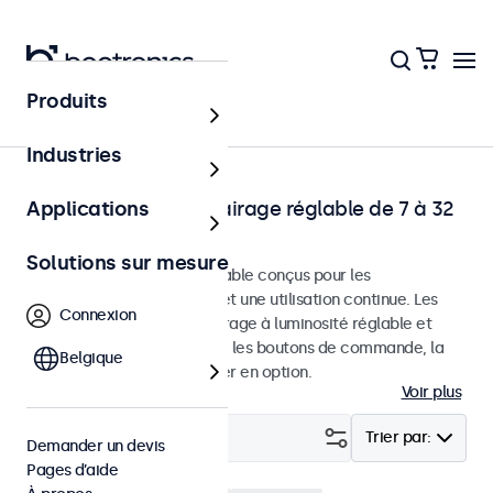
Produits
Accueil
Industries
Moniteurs à rétroéclairage réglable de 7 à 32
Applications
pouces
Solutions sur mesure
Moniteurs à luminosité réglable conçus pour les
environnements exigeants et une utilisation continue. Les
Connexion
moniteurs ont un rétroéclairage à luminosité réglable et
peuvent être atténués avec les boutons de commande, la
Belgique
télécommande ou le dimmer en option.
Voir plus
Filtrer (
1
)
Trier par:
Demander un devis
Pages d’aide