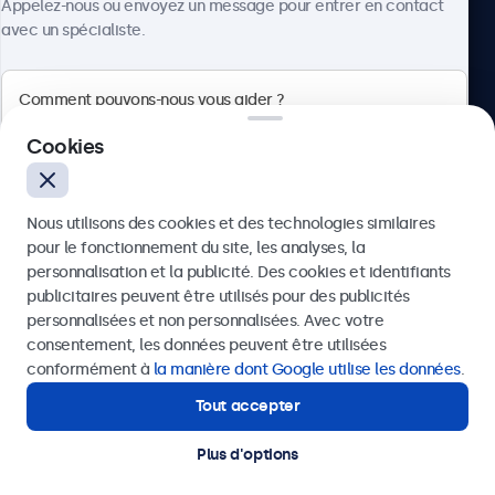
Appelez-nous ou envoyez un message pour entrer en contact
avec un spécialiste.
Beetronics
Cookies
Quellinstraat 49, 2018 Antwerpen, Belgique
Nous utilisons des cookies et des technologies similaires
4.8/5 noté par 5000+ entreprises
pour le fonctionnement du site, les analyses, la
Français
personnalisation et la publicité. Des cookies et identifiants
publicitaires peuvent être utilisés pour des publicités
Envoyer
personnalisées et non personnalisées. Avec votre
consentement, les données peuvent être utilisées
Ou appelez-nous au
03 808 1603
conformément à
la manière dont Google utilise les données
.
Tout accepter
Besoin d'aide ?
Contactez nos spécialistes.
Plus d'options
© 2026 Beetronics