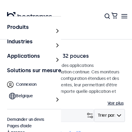
Produits
Accueil
Industries
Moniteurs RCA de 7 à 32 pouces
Applications
Moniteurs RCA conçus pour des applications
Solutions sur mesure
professionnelles et une utilisation continue. Ces moniteurs
RCA offrent des options de configuration étendues et des
Connexion
options de montage polyvalentes, leur permettant d'être
intégrés facilement dans n'importe quelle application et
Belgique
environnement.
Voir plus
Filtrer (
23
)
Trier par:
Demander un devis
Pages d’aide