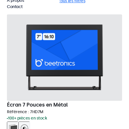
À propos
RCA
Mural
Supprimer tous les filtres
Contact
Écran 7 Pouces en Métal
Référence :
7HD7M
100+ pièces en stock