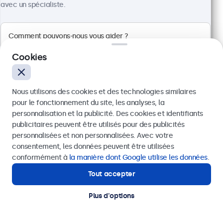
avec un spécialiste.
Cookies
Nous utilisons des cookies et des technologies similaires
pour le fonctionnement du site, les analyses, la
personnalisation et la publicité. Des cookies et identifiants
publicitaires peuvent être utilisés pour des publicités
Envoyer
personnalisées et non personnalisées. Avec votre
consentement, les données peuvent être utilisées
Écran 27 Pouces en Métal
Ou appelez-nous au
03 808 1603
conformément à
la manière dont Google utilise les données
.
Référence :
27HD7M
100+ pièces en stock
Tout accepter
Besoin d'aide ?
Contactez nos spécialistes.
Plus d'options
Résolution 1920 x 1080 (Full HD)
Entrées : HDMI, VGA, BNC, RCA