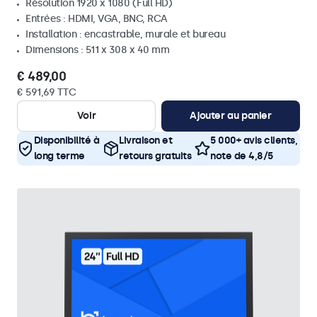
Résolution 1920 x 1080 (Full HD)
Entrées : HDMI, VGA, BNC, RCA
Installation : encastrable, murale et bureau
Dimensions : 511 x 308 x 40 mm
€ 489,00
€ 591,69 TTC
Voir
Ajouter au panier
Disponibilité à
Livraison et
5 000+ avis clients,
long terme
retours gratuits
note de 4,8/5