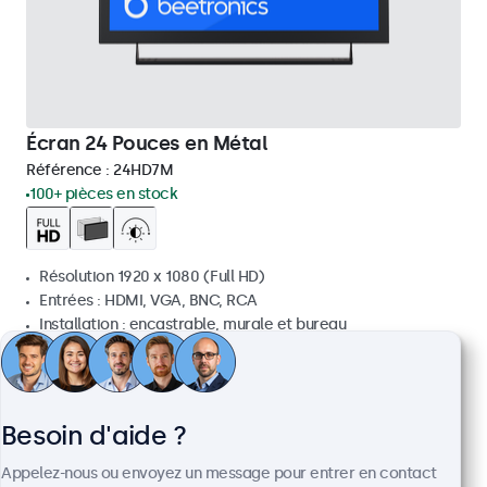
Écran 24 Pouces en Métal
Référence :
24HD7M
100+ pièces en stock
Résolution 1920 x 1080 (Full HD)
Entrées : HDMI, VGA, BNC, RCA
Installation : encastrable, murale et bureau
Dimensions : 560 x 337 x 41 mm
€ 499,00
€ 603,79 TTC
Besoin d'aide ?
Voir
Ajouter au panier
Appelez-nous ou envoyez un message pour entrer en contact