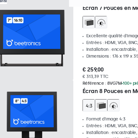
Référence :
7HD7M
100+ pi
Vente
Écran 7 Pouces en M
Excellente qualité d'image
Entrées : HDMI, VGA, BNC
Installation : encastrable
Dimensions : 176 x 119 x 
€ 259,00
€ 313,39 TTC
Référence :
8VG7M
100+ pi
Écran 8 Pouces en Mé
Format d'image 4:3
Entrées : HDMI, VGA, BNC
Installation : encastrable