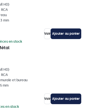
ll HD)
, RCA
ureau
 33 mm
Voir
Ajouter au panier
ièces en stock
Métal
ll HD)
, RCA
, murale et bureau
 35 mm
Voir
Ajouter au panier
ces en stock