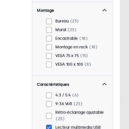
Montage
Bureau
23
Mural
23
Encastrable
18
Montage en rack
18
VESA 75 x 75
15
VESA 100 x 100
8
Caractéristiques
4:3 / 5:4
6
9-36 Volt
23
Rétro-éclairage ajustable
23
Lecteur multimedia USB