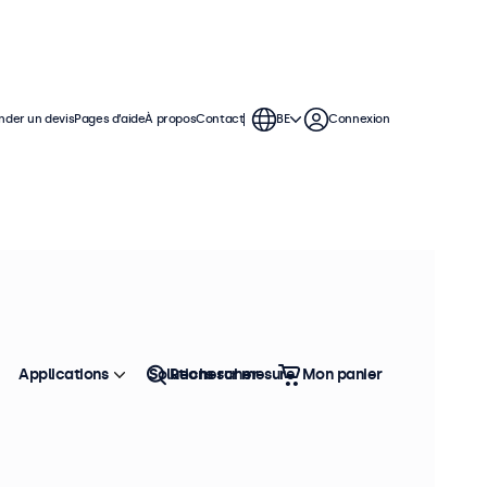
der un devis
Pages d’aide
À propos
Contact
BE
Connexion
isation continue. Ces moniteurs RCA
 polyvalentes, leur permettant
ement.
Applications
Solutions sur mesure
Rechercher
Mon panier
Trier
Top vente