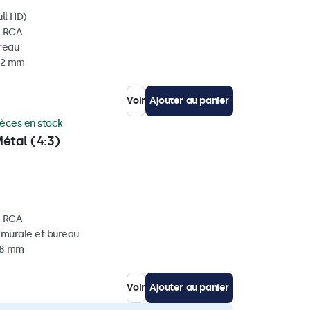
ll HD)
, RCA
ureau
 32 mm
Voir
Ajouter au panier
ièces en stock
étal (4:3)
, RCA
, murale et bureau
 38 mm
Voir
Ajouter au panier