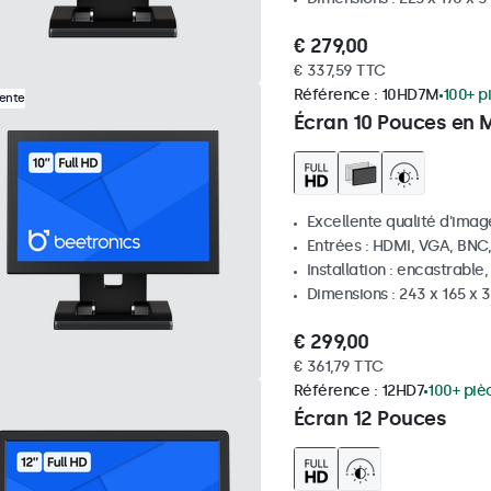
€ 279,00
€ 337,59 TTC
Référence :
10HD7M
100+ p
Vente
Écran 10 Pouces en 
Excellente qualité d'image
Entrées : HDMI, VGA, BNC
Installation : encastrable
Dimensions : 243 x 165 x
€ 299,00
€ 361,79 TTC
Référence :
12HD7
100+ piè
Écran 12 Pouces