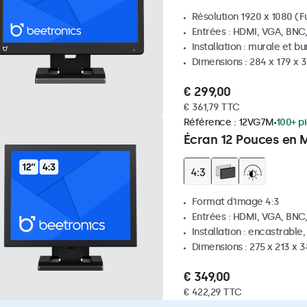
Résolution 1920 x 1080 (Fu
Entrées : HDMI, VGA, BNC
Installation : murale et b
Dimensions : 284 x 179 x
€ 299,00
€ 361,79 TTC
Référence :
12VG7M
100+ p
Écran 12 Pouces en M
Format d'image 4:3
Entrées : HDMI, VGA, BNC
Installation : encastrable
Dimensions : 275 x 213 x
€ 349,00
€ 422,29 TTC