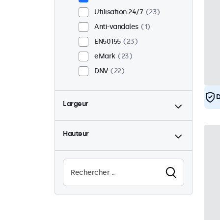
Utilisation 24/7
23
Anti-vandales
1
EN50155
23
eMark
23
DNV
22
D
Largeur
Hauteur