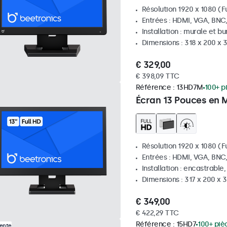
Résolution 1920 x 1080 (Fu
Entrées : HDMI, VGA, BNC
Installation : murale et b
Dimensions : 318 x 200 x
€ 329,00
€ 398,09 TTC
Référence :
13HD7M
100+ p
Écran 13 Pouces en 
Résolution 1920 x 1080 (Fu
Entrées : HDMI, VGA, BNC
Installation : encastrable
Dimensions : 317 x 200 x
€ 349,00
€ 422,29 TTC
Référence :
15HD7
100+ piè
Vente