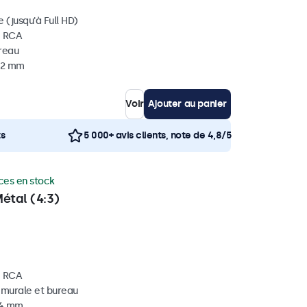
 (jusqu'à Full HD)
, RCA
ureau
 32 mm
Voir
Ajouter au panier
ts
5 000+ avis clients, note de 4,8/5
ces en stock
étal (4:3)
, RCA
, murale et bureau
34 mm