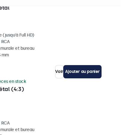
èces en stock
étal
 (jusqu'à Full HD)
, RCA
, murale et bureau
35 mm
Voir
Ajouter au panier
èces en stock
tal (4:3)
, RCA
, murale et bureau