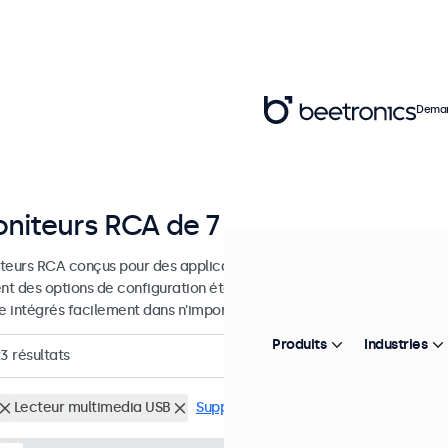
Deman
niteurs RCA de 7 à 32 pouces
teurs RCA conçus pour des applications professionnelles et une util
ent des options de configuration étendues et des options de montage
re intégrés facilement dans n'importe quelle application et environn
Produits
Industries
23
résultats
Lecteur multimedia USB
Supprimer tous les filtres