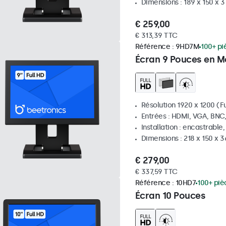
Dimensions : 189 x 150 x 
€ 259,00
€ 313,39 TTC
Référence :
9HD7M
100+ pi
Écran 9 Pouces en M
Résolution 1920 x 1200 (Fu
Entrées : HDMI, VGA, BNC
Installation : encastrable
Dimensions : 218 x 150 x 
€ 279,00
€ 337,59 TTC
Référence :
10HD7
100+ piè
Écran 10 Pouces