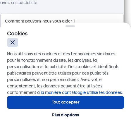
avec un spécialiste.
Cookies
Nous utilisons des cookies et des technologies similaires
pour le fonctionnement du site, les analyses, la
personnalisation et la publicité. Des cookies et identifiants
publicitaires peuvent être utilisés pour des publicités
Envoyer
personnalisées et non personnalisées. Avec votre
consentement, les données peuvent être utilisées
Écran 27 Pouces en Métal
Ou appelez-nous au
03 808 1603
conformément à
la manière dont Google utilise les données
.
Référence :
27HD7M
100+ pièces en stock
Tout accepter
Besoin d'aide ?
Contactez nos spécialistes.
Plus d'options
Résolution 1920 x 1080 (Full HD)
Entrées : HDMI, VGA, BNC, RCA