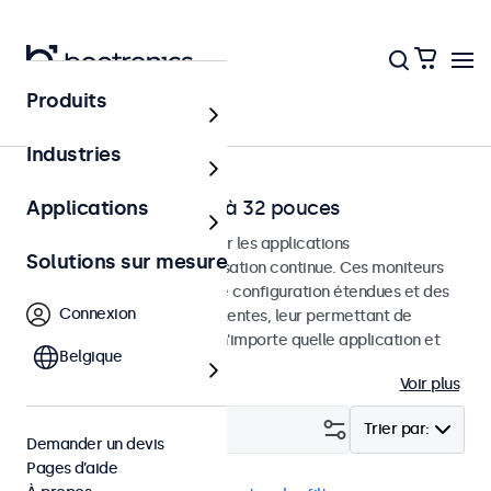
Produits
Accueil
Industries
Moniteurs HDMI de 7 à 32 pouces
Applications
Moniteurs HDMI conçus pour les applications
Solutions sur mesure
professionnelles et une utilisation continue. Ces moniteurs
HDMI offrent des options de configuration étendues et des
Connexion
options de montage polyvalentes, leur permettant de
s'intégrer facilement dans n'importe quelle application et
Belgique
environnement.
Voir plus
Filtrer (
23
)
Trier par:
Demander un devis
Pages d’aide