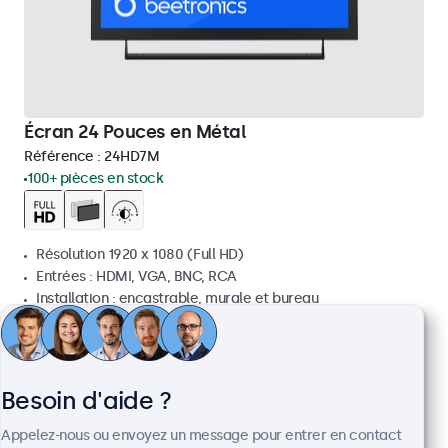
Écran 24 Pouces en Métal
Référence :
24HD7M
100+ pièces en stock
Résolution 1920 x 1080 (Full HD)
Entrées : HDMI, VGA, BNC, RCA
Installation : encastrable, murale et bureau
Dimensions : 560 x 337 x 41 mm
€ 499,00
€ 603,79 TTC
Besoin d'aide ?
Voir
Ajouter au panier
Appelez-nous ou envoyez un message pour entrer en contact