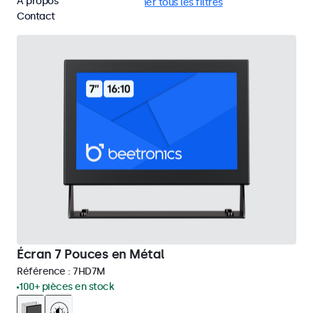
À propos
HDMI
EN50155
Supprimer tous les filtres
Contact
Écran 7 Pouces en Métal
Référence :
7HD7M
100+ pièces en stock