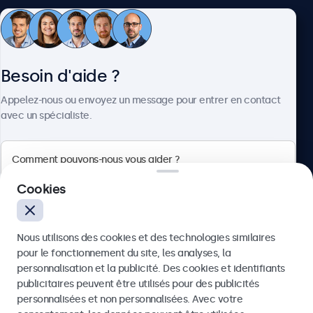
Service client
Besoin d'aide ?
À propos
Appelez-nous ou envoyez un message pour entrer en contact
avec un spécialiste.
Beetronics
Cookies
Quellinstraat 49, 2018 Antwerpen, Belgique
Nous utilisons des cookies et des technologies similaires
4.8/5 noté par 5000+ entreprises
pour le fonctionnement du site, les analyses, la
Français
personnalisation et la publicité. Des cookies et identifiants
publicitaires peuvent être utilisés pour des publicités
Envoyer
personnalisées et non personnalisées. Avec votre