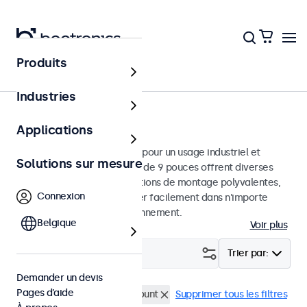
Produits
Écrans
Industries
Moniteurs 9 pouces
Applications
Moniteurs 9 pouces conçus pour un usage industriel et
Solutions sur mesure
commercial. Ces moniteurs de 9 pouces offrent diverses
connexions vidéo et des options de montage polyvalentes,
Connexion
leur permettant de s'intégrer facilement dans n'importe
quelle application et environnement.
Belgique
Voir plus
Filtrer (
0
)
Trier par:
Demander un devis
Pages d’aide
Écrans 9 pouces
Panel mount
Supprimer tous les filtres