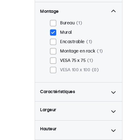
Montage
Bureau
1
Mural
Encastrable
1
Montage en rack
1
VESA 75 x 75
1
VESA 100 x 100
0
Caractéristiques
4:3 / 5:4
1
Largeur
9-36 Volt
1
Rétro-éclairage ajustable
1
Hauteur
Lecteur multimedia USB
1