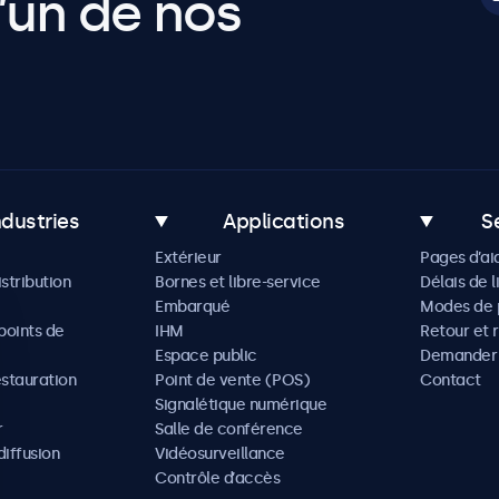
’un de nos
ndustries
Applications
S
Extérieur
Pages d’ai
istribution
Bornes et libre-service
Délais de l
Embarqué
Modes de 
oints de
IHM
Retour et 
Espace public
Demander 
estauration
Point de vente (POS)
Contact
Signalétique numérique
r
Salle de conférence
diffusion
Vidéosurveillance
Contrôle d’accès