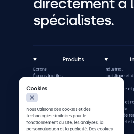
directement à l
spécialistes.
Produits
I
Écrans
Industriel
Écrans tactiles
Logistique et d
Accessoires
Maritime
Cookies
Solutions sur mesure
Commerce et p
vente
Hôtellerie et r
Automobile
Nous utilisons des cookies et des
Chemins de fe
technologies similaires pour le
Audiovisuel et 
fonctionnement du site, les analyses, la
Santé
personnalisation et la publicité. Des cookies