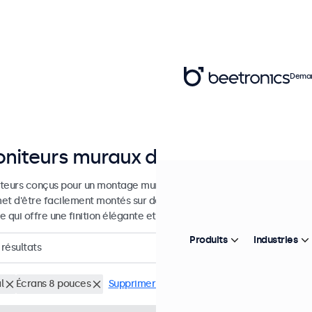
Deman
niteurs muraux de 7 à 32 pouces
teurs conçus pour un montage mural. Ces moniteurs sont équipés d'u
et d'être facilement montés sur des supports muraux universels VESA
 qui offre une finition élégante et plate.
Produits
Industries
résultats
l
Écrans 8 pouces
Supprimer tous les filtres