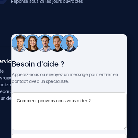
Réponse sous 2h les jours ouvrables
ervice client
À propos
Besoin d'aide ?
de
Cas concrets
Appelez-nous ou envoyez un message pour entrer en
ivraison
Actualités et mises à jour
contact avec un spécialiste.
paiement
À propos de Beetronics
réparation
Carrière
un devis
Conditions de vente
Données personnelles