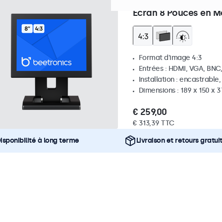
Référence :
8VG7M
100+ pi
Écran 8 Pouces en Mé
Format d'image 4:3
Entrées : HDMI, VGA, BNC
Installation : encastrable
Dimensions : 189 x 150 x 
€ 259,00
€ 313,39 TTC
isponibilité à long terme
Livraison et retours gratui