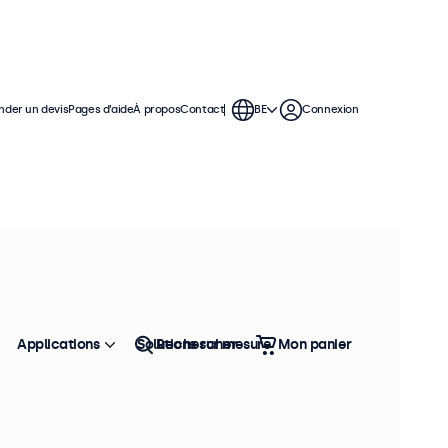
der un devis
Pages d’aide
À propos
Contact
BE
Connexion
ne connexion VESA, ce qui leur
. Les moniteurs ont un châssis
Applications
Solutions sur mesure
Rechercher
Mon panier
Trier
Top vente