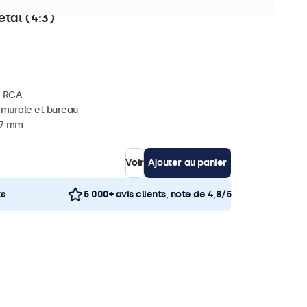
èces en stock
tal (4:3)
, RCA
, murale et bureau
37 mm
Voir
Ajouter au panier
ts
5 000+ avis clients, note de 4,8/5