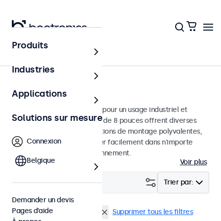
Produits
Écrans
Industries
Moniteurs 8 pouces
Applications
Moniteurs 8 pouces conçus pour un usage industriel et
Solutions sur mesure
commercial. Ces moniteurs de 8 pouces offrent diverses
connexions vidéo et des options de montage polyvalentes,
Connexion
leur permettant de s'intégrer facilement dans n'importe
quelle application et environnement.
Belgique
Voir plus
Filtrer (
1
)
Trier par:
Demander un devis
Pages d’aide
Écrans 8 pouces
EN50155
Supprimer tous les filtres