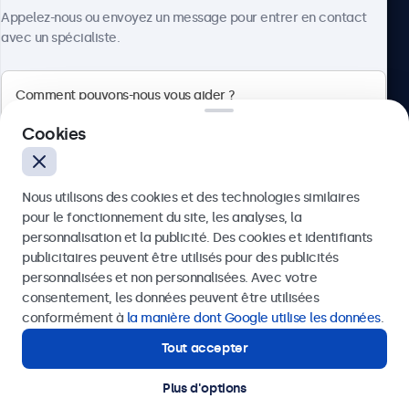
À propos
Appelez-nous ou envoyez un message pour entrer en contact
avec un spécialiste.
Beetronics
Cookies
Quellinstraat 49, 2018 Antwerpen, Belgique
Nous utilisons des cookies et des technologies similaires
4.8/5 noté par 5000+ entreprises
pour le fonctionnement du site, les analyses, la
Français
personnalisation et la publicité. Des cookies et identifiants
publicitaires peuvent être utilisés pour des publicités
Envoyer
personnalisées et non personnalisées. Avec votre
consentement, les données peuvent être utilisées
Ou appelez-nous au
03 808 1603
conformément à
la manière dont Google utilise les données
.
Tout accepter
Besoin d'aide ?
Contactez nos spécialistes.
Plus d'options
© 2026 Beetronics