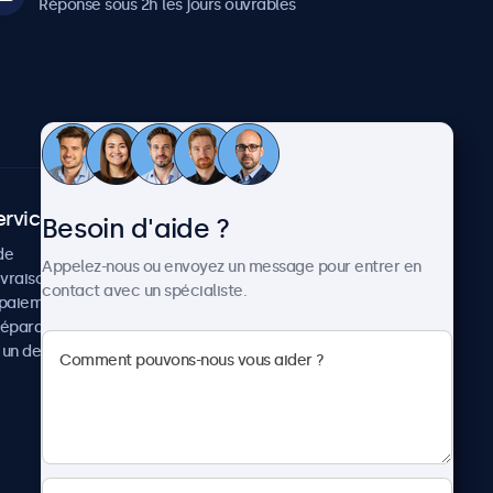
Réponse sous 2h les jours ouvrables
ervice client
À propos
Besoin d'aide ?
de
Cas concrets
Appelez-nous ou envoyez un message pour entrer en
ivraison
Actualités et mises à jour
contact avec un spécialiste.
paiement
À propos de Beetronics
réparation
Carrière
un devis
Conditions de vente
Données personnelles