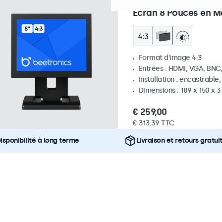
Référence :
8VG7M
100+ pi
Écran 8 Pouces en Mé
Format d'image 4:3
Entrées : HDMI, VGA, BNC
Installation : encastrable
Dimensions : 189 x 150 x 
€ 259,00
€ 313,39 TTC
isponibilité à long terme
Livraison et retours gratui