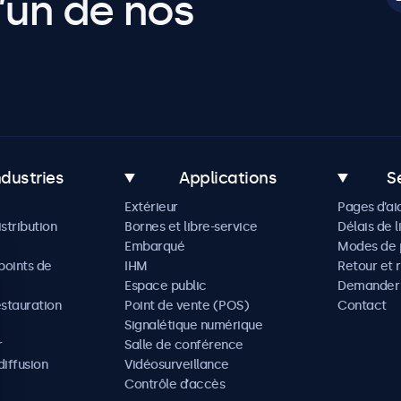
’un de nos
ndustries
Applications
S
Extérieur
Pages d’ai
istribution
Bornes et libre-service
Délais de l
Embarqué
Modes de 
oints de
IHM
Retour et 
Espace public
Demander 
estauration
Point de vente (POS)
Contact
Signalétique numérique
r
Salle de conférence
diffusion
Vidéosurveillance
Contrôle d’accès