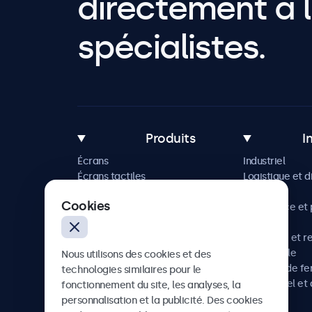
directement à l
spécialistes.
Produits
I
Écrans
Industriel
Écrans tactiles
Logistique et d
Accessoires
Maritime
Cookies
Solutions sur mesure
Commerce et p
vente
Hôtellerie et r
Automobile
Nous utilisons des cookies et des
Chemins de fe
technologies similaires pour le
Audiovisuel et 
fonctionnement du site, les analyses, la
Santé
personnalisation et la publicité. Des cookies