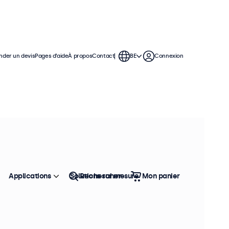
der un devis
Pages d’aide
À propos
Contact
BE
Connexion
sation continue. Ces moniteurs BNC
 polyvalentes, leur permettant
ement.
Applications
Solutions sur mesure
Rechercher
Mon panier
Trier
Top vente