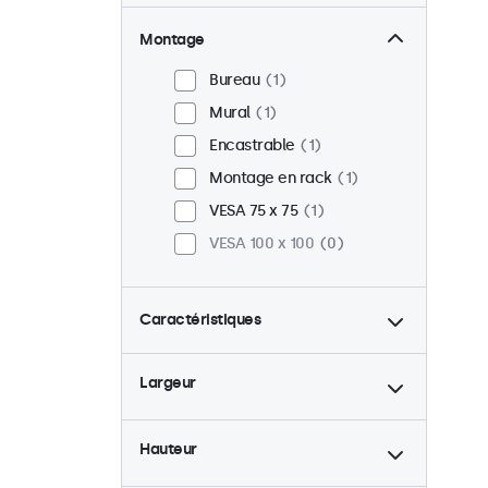
Montage
Bureau
1
Mural
1
Encastrable
1
Montage en rack
1
VESA 75 x 75
1
VESA 100 x 100
0
Caractéristiques
4:3 / 5:4
1
Largeur
9-36 Volt
1
Rétro-éclairage ajustable
1
Hauteur
Lecteur multimedia USB
1