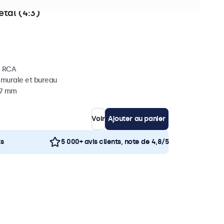
èces en stock
tal (4:3)
, RCA
, murale et bureau
37 mm
Voir
Ajouter au panier
ts
5 000+ avis clients, note de 4,8/5