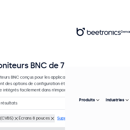
Deman
niteurs BNC de 7 à 32 pouces
teurs BNC conçus pour les applications professionnelles et une utili
ent des options de configuration étendues et des options de montage
re intégrés facilement dans n'importe quelle application et environn
Produits
Industries
résultats
(CVBS)
Écrans 8 pouces
Supprimer tous les filtres