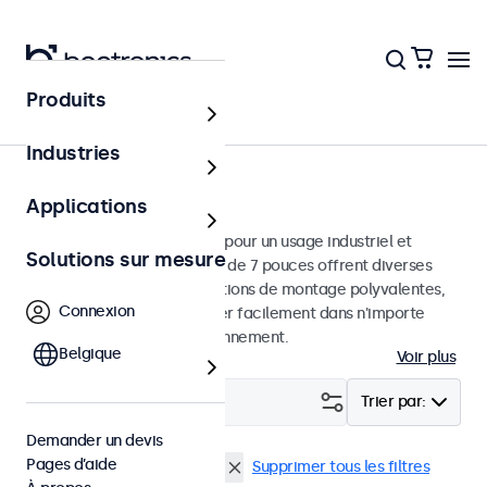
Produits
Écrans
Industries
Moniteurs 7 pouces
Applications
Moniteurs 7 pouces conçus pour un usage industriel et
Solutions sur mesure
commercial. Ces moniteurs de 7 pouces offrent diverses
connexions vidéo et des options de montage polyvalentes,
Connexion
leur permettant de s'intégrer facilement dans n'importe
quelle application et environnement.
Belgique
Voir plus
Filtrer (
1
)
Trier par:
Demander un devis
Pages d’aide
Écrans 7 pouces
9-36 Volt
Supprimer tous les filtres