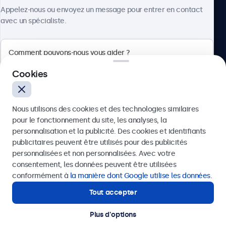
À propos
Appelez-nous ou envoyez un message pour entrer en contact
avec un spécialiste.
Beetronics
Cookies
Quellinstraat 49, 2018 Antwerpen, Belgique
Nous utilisons des cookies et des technologies similaires
4.8/5 noté par 5000+ entreprises
pour le fonctionnement du site, les analyses, la
Français
personnalisation et la publicité. Des cookies et identifiants
publicitaires peuvent être utilisés pour des publicités
Envoyer
personnalisées et non personnalisées. Avec votre
consentement, les données peuvent être utilisées
Ou appelez-nous au
03 808 1603
conformément à
la manière dont Google utilise les données
.
Tout accepter
Besoin d'aide ?
Contactez nos spécialistes.
Plus d'options
© 2026 Beetronics