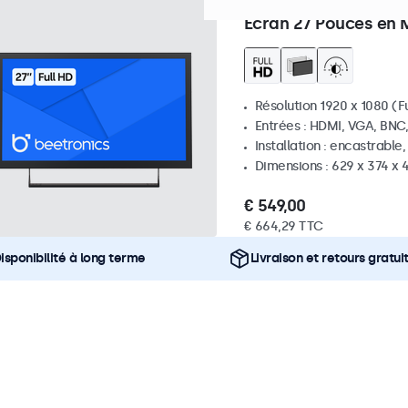
Référence :
27HD7M
100+ p
Écran 27 Pouces en 
Résolution 1920 x 1080 (Fu
Entrées : HDMI, VGA, BNC
Installation : encastrable
Dimensions : 629 x 374 x
€ 549,00
€ 664,29 TTC
isponibilité à long terme
Livraison et retours gratui