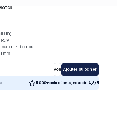
ièces en stock
Métal
ll HD)
, RCA
, murale et bureau
 41 mm
Voir
Ajouter au panier
ts
5 000+ avis clients, note de 4,8/5