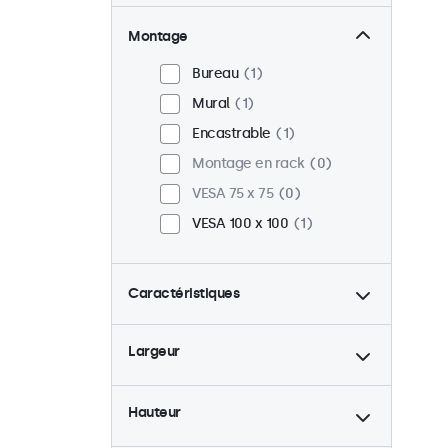
Montage
Bureau
1
Mural
1
Encastrable
1
Montage en rack
0
VESA 75 x 75
0
VESA 100 x 100
1
Caractéristiques
4:3 / 5:4
0
Largeur
9-36 Volt
1
Rétro-éclairage ajustable
1
Hauteur
Lecteur multimedia USB
1