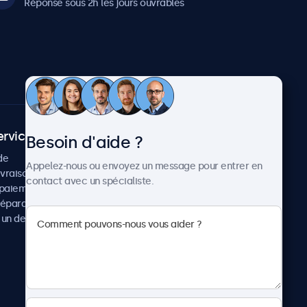
Réponse sous 2h les jours ouvrables
ervice client
À propos
Besoin d'aide ?
de
Cas concrets
Appelez-nous ou envoyez un message pour entrer en
ivraison
Actualités et mises à jour
contact avec un spécialiste.
paiement
À propos de Beetronics
réparation
Carrière
un devis
Conditions de vente
Données personnelles