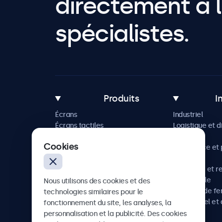
directement à l
spécialistes.
Produits
I
Écrans
Industriel
Écrans tactiles
Logistique et d
Accessoires
Maritime
Cookies
Solutions sur mesure
Commerce et p
vente
Hôtellerie et r
Automobile
Nous utilisons des cookies et des
Chemins de fe
technologies similaires pour le
Audiovisuel et 
fonctionnement du site, les analyses, la
Santé
personnalisation et la publicité. Des cookies