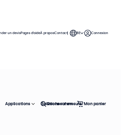
der un devis
Pages d’aide
À propos
Contact
BE
Connexion
isation continue. Ces moniteurs HDMI
 polyvalentes, leur permettant de
.
Applications
Solutions sur mesure
Rechercher
Mon panier
Trier
Top vente