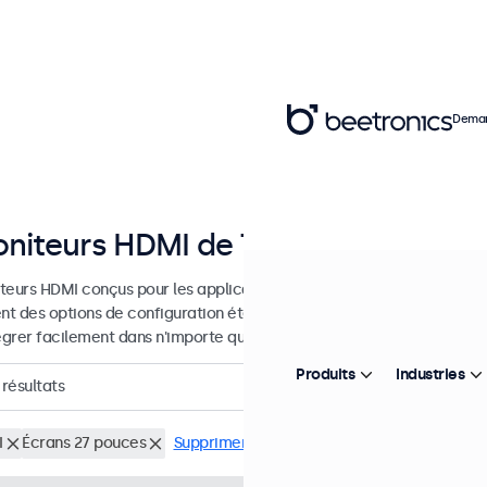
Deman
niteurs HDMI de 7 à 32 pouces
teurs HDMI conçus pour les applications professionnelles et une util
ent des options de configuration étendues et des options de montage
tégrer facilement dans n'importe quelle application et environnement
Produits
Industries
résultats
I
Écrans 27 pouces
Supprimer tous les filtres