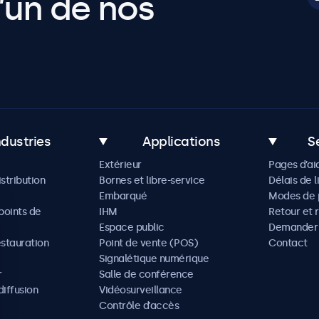
’un de nos
ndustries
Applications
S
Extérieur
Pages d’ai
istribution
Bornes et libre-service
Délais de l
Embarqué
Modes de 
oints de
IHM
Retour et 
Espace public
Demander 
estauration
Point de vente (POS)
Contact
Signalétique numérique
r
Salle de conférence
diffusion
Vidéosurveillance
Contrôle d’accès