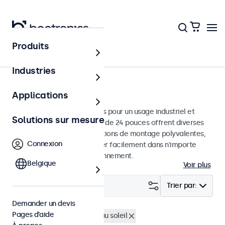
Produits
Écrans
Industries
Moniteurs 24 pouces
Applications
Moniteurs 24 pouces conçus pour un usage industriel et
Solutions sur mesure
commercial. Ces moniteurs de 24 pouces offrent diverses
connexions vidéo et des options de montage polyvalentes,
Connexion
leur permettant de s'intégrer facilement dans n'importe
quelle application et environnement.
Belgique
Voir plus
Filtrer (
0
)
Trier par:
Demander un devis
Pages d’aide
Écrans 24 pouces
Lisible au soleil