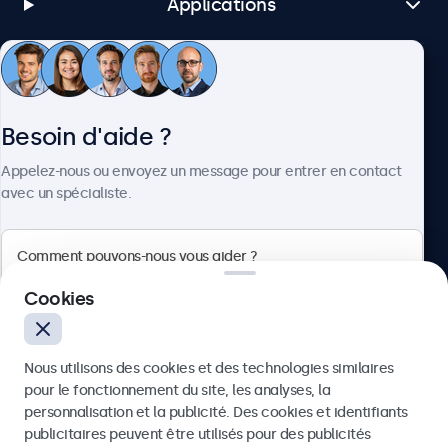
Applications
Service client
Besoin d'aide ?
À propos
Appelez-nous ou envoyez un message pour entrer en contact
avec un spécialiste.
Beetronics
Cookies
Quellinstraat 49, 2018 Antwerpen, Belgique
Nous utilisons des cookies et des technologies similaires
4.8/5 noté par 5000+ entreprises
pour le fonctionnement du site, les analyses, la
Français
personnalisation et la publicité. Des cookies et identifiants
publicitaires peuvent être utilisés pour des publicités