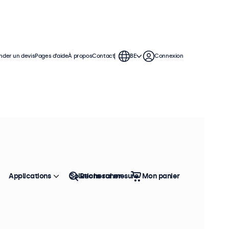
der un devis
Pages d’aide
À propos
Contact
BE
Connexion
 moniteurs de 22 pouces offrent
permettant de s'intégrer facilement
Applications
Solutions sur mesure
Rechercher
Mon panier
Trier
Top vente
es