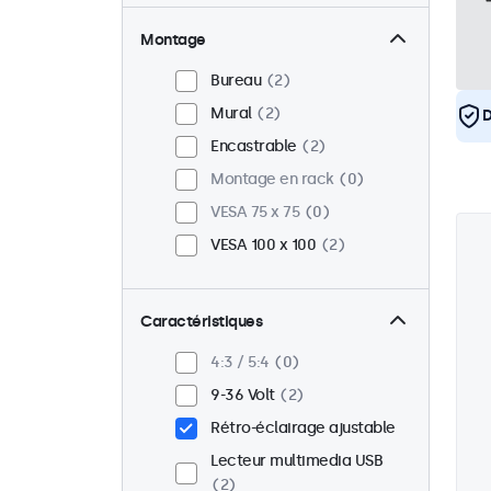
Montage
Bureau
2
Mural
2
D
Encastrable
2
Montage en rack
0
VESA 75 x 75
0
VESA 100 x 100
2
Caractéristiques
4:3 / 5:4
0
9-36 Volt
2
Rétro-éclairage ajustable
Lecteur multimedia USB
2