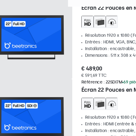
Référence :
22HD7M
100+ p
Écran 22 Pouces en 
Résolution 1920 x 1080 (Fu
Entrées : HDMI, VGA, BNC
Installation : encastrable
Dimensions : 511 x 308 x
€ 489,00
€ 591,69 TTC
Référence :
22SDI7M
69 piè
Écran 22 Pouces en 
Résolution 1920 x 1080 (Fu
Entrées : HDMI (entrée & s
Installation : encastrable