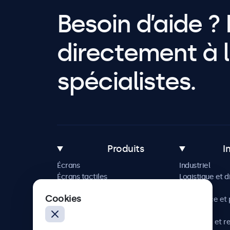
Besoin d’aide ? 
directement à l
spécialistes.
Produits
I
Écrans
Industriel
Écrans tactiles
Logistique et d
Accessoires
Maritime
Cookies
Solutions sur mesure
Commerce et p
vente
Hôtellerie et r