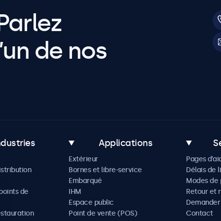
Parlez
’un de nos
ndustries
Applications
S
Extérieur
Pages d’ai
istribution
Bornes et libre-service
Délais de l
Embarqué
Modes de 
oints de
IHM
Retour et 
Espace public
Demander 
estauration
Point de vente (POS)
Contact