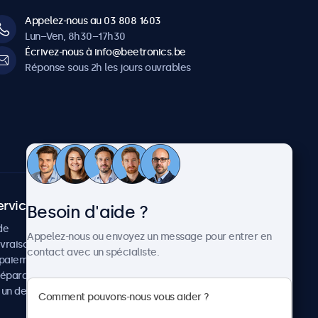
Appelez-nous au 03 808 1603
Lun–Ven, 8h30–17h30
Écrivez-nous à info@beetronics.be
Réponse sous 2h les jours ouvrables
ervice client
À propos
Besoin d'aide ?
de
Cas concrets
Appelez-nous ou envoyez un message pour entrer en
ivraison
Actualités et mises à jour
contact avec un spécialiste.
paiement
À propos de Beetronics
réparation
Carrière
un devis
Conditions de vente
Données personnelles