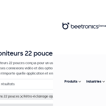
Deman
niteurs 22 pouces
teurs 22 pouces conçus pour un usage industriel et commercial. Ces
rses connexions vidéo et des options de montage polyvalentes, leur 
 n'importe quelle application et environnement.
Produits
Industries
résultats
ns 22 pouces
Rétro-éclairage ajustable
Supprimer tous les filtr