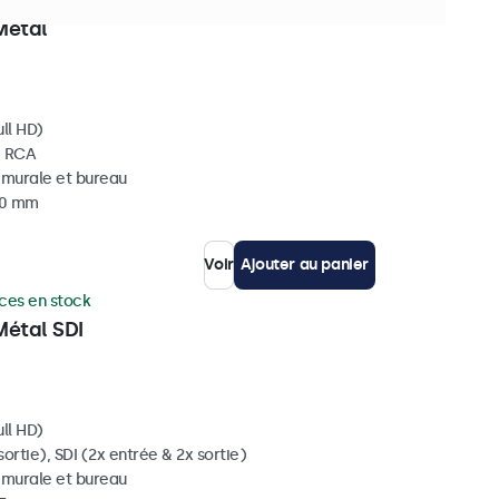
ièces en stock
Métal
ll HD)
, RCA
, murale et bureau
 40 mm
Voir
Ajouter au panier
ces en stock
Métal SDI
ll HD)
ortie), SDI (2x entrée & 2x sortie)
, murale et bureau