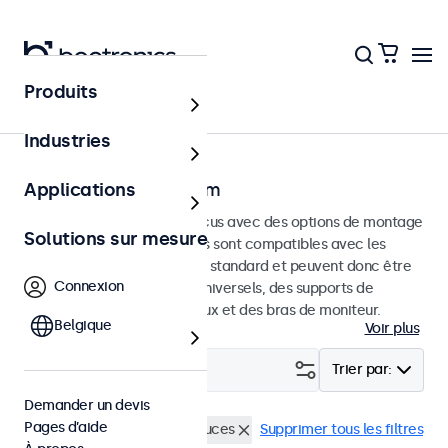
Produits
Accueil
Industries
Moniteurs VESA 75 mm
Applications
Moniteurs VESA 75 mm conçus avec des options de montage
Solutions sur mesure
polyvalentes. Ces moniteurs sont compatibles avec les
systèmes de montage VESA standard et peuvent donc être
Connexion
connectés à des supports universels, des supports de
plafond, des supports muraux et des bras de moniteur.
Belgique
Voir plus
Filtrer (
4
)
Trier par:
Demander un devis
Pages d’aide
VESA 75 x 75
Écrans 15 pouces
Supprimer tous les filtres