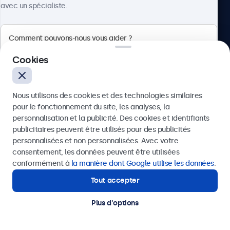
avec un spécialiste.
Beetronics
Cookies
Quellinstraat 49, 2018 Antwerpen, Belgique
Nous utilisons des cookies et des technologies similaires
4.8/5 noté par 5000+ entreprises
pour le fonctionnement du site, les analyses, la
Français
personnalisation et la publicité. Des cookies et identifiants
publicitaires peuvent être utilisés pour des publicités
Envoyer
personnalisées et non personnalisées. Avec votre
consentement, les données peuvent être utilisées
Ou appelez-nous au
03 808 1603
conformément à
la manière dont Google utilise les données
.
Tout accepter
Besoin d'aide ?
Contactez nos spécialistes.
Plus d'options
© 2026 Beetronics