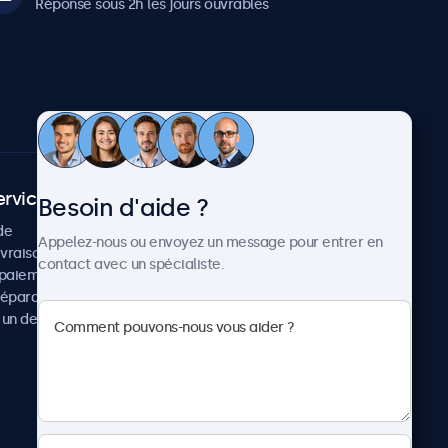
Réponse sous 2h les jours ouvrables
ervice client
À propos
Besoin d'aide ?
de
Cas concrets
Appelez-nous ou envoyez un message pour entrer en
ivraison
Actualités et mises à jour
contact avec un spécialiste.
paiement
À propos de Beetronics
réparation
Carrière
un devis
Conditions de vente
Données personnelles