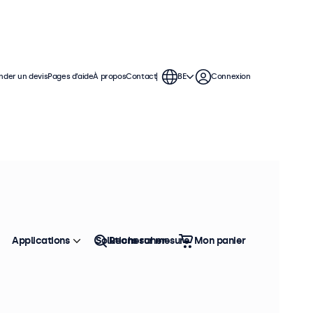
der un devis
Pages d’aide
À propos
Contact
BE
Connexion
isation continue. Ces moniteurs RCA
 polyvalentes, leur permettant
ement.
Applications
Solutions sur mesure
Rechercher
Mon panier
Trier
Top vente