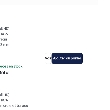
on prévue sous 10 à 12 jours
ll HD)
, RCA
ureau
 33 mm
Voir
Ajouter au panier
ièces en stock
Métal
ll HD)
, RCA
, murale et bureau