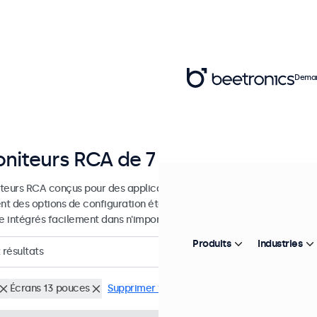
Deman
niteurs RCA de 7 à 32 pouces
teurs RCA conçus pour des applications professionnelles et une util
ent des options de configuration étendues et des options de montage
re intégrés facilement dans n'importe quelle application et environn
Produits
Industries
résultats
Écrans 13 pouces
Supprimer tous les filtres