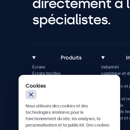
directement à l
spécialistes.
Produits
I
Écrans
Industriel
Écrans tactiles
Logistique et d
Accessoires
Maritime
Cookies
Solutions sur mesure
Commerce et p
vente
Hôtellerie et r
Automobile
Nous utilisons des cookies et des
Chemins de fe
technologies similaires pour le
Audiovisuel et 
fonctionnement du site, les analyses, la
Santé
personnalisation et la publicité. Des cookies