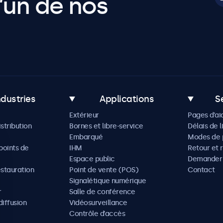
’un de nos
ndustries
Applications
S
Extérieur
Pages d’ai
istribution
Bornes et libre-service
Délais de l
Embarqué
Modes de 
oints de
IHM
Retour et 
Espace public
Demander 
estauration
Point de vente (POS)
Contact
Signalétique numérique
r
Salle de conférence
diffusion
Vidéosurveillance
Contrôle d’accès