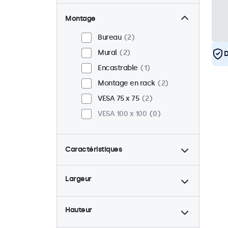
Montage
Bureau
2
Mural
2
D
Encastrable
1
Montage en rack
2
VESA 75 x 75
2
VESA 100 x 100
0
Caractéristiques
4:3 / 5:4
0
Largeur
9-36 Volt
2
Rétro-éclairage ajustable
2
Hauteur
Lecteur multimedia USB