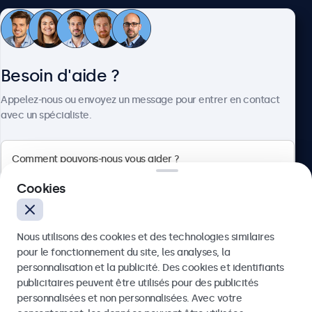
Service client
Besoin d'aide ?
À propos
Appelez-nous ou envoyez un message pour entrer en contact
avec un spécialiste.
Beetronics
Cookies
Quellinstraat 49, 2018 Antwerpen, Belgique
Nous utilisons des cookies et des technologies similaires
4.8/5 noté par 5000+ entreprises
pour le fonctionnement du site, les analyses, la
Français
personnalisation et la publicité. Des cookies et identifiants
publicitaires peuvent être utilisés pour des publicités
Envoyer
personnalisées et non personnalisées. Avec votre