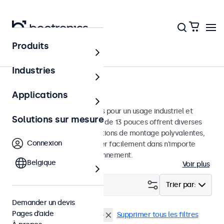
Produits
Écrans
Industries
Moniteurs 13 pouces
Applications
Moniteurs 13 pouces conçus pour un usage industriel et
Solutions sur mesure
commercial. Ces moniteurs de 13 pouces offrent diverses
connexions vidéo et des options de montage polyvalentes,
Connexion
leur permettant de s'intégrer facilement dans n'importe
quelle application et environnement.
Belgique
Voir plus
Filtrer (
0
)
Trier par:
Demander un devis
Pages d’aide
Écrans 13 pouces
4:3 / 5:4
Supprimer tous les filtres