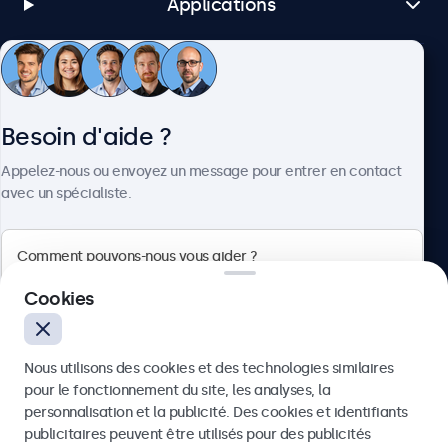
Applications
Service client
Besoin d'aide ?
À propos
Appelez-nous ou envoyez un message pour entrer en contact
avec un spécialiste.
Beetronics
Cookies
Quellinstraat 49, 2018 Antwerpen, Belgique
Nous utilisons des cookies et des technologies similaires
4.8/5 noté par 5000+ entreprises
pour le fonctionnement du site, les analyses, la
Français
personnalisation et la publicité. Des cookies et identifiants
publicitaires peuvent être utilisés pour des publicités