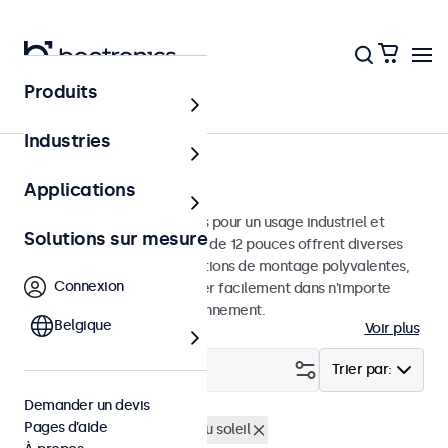
Produits
Écrans
Industries
Moniteurs 12 pouces
Applications
Moniteurs 12 pouces conçus pour un usage industriel et
Solutions sur mesure
commercial. Ces moniteurs de 12 pouces offrent diverses
connexions vidéo et des options de montage polyvalentes,
Connexion
leur permettant de s'intégrer facilement dans n'importe
quelle application et environnement.
Belgique
Voir plus
Filtrer (
0
)
Trier par:
Demander un devis
Pages d’aide
Écrans 12 pouces
Lisible au soleil