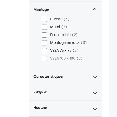
Montage
Bureau
3
Mural
3
Encastrable
2
Montage en rack
3
VESA 75 x 75
3
VESA 100 x 100
0
Caractéristiques
4:3 / 5:4
1
Largeur
9-36 Volt
3
Rétro-éclairage ajustable
3
Hauteur
Lecteur multimedia USB