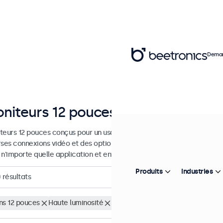
Deman
niteurs 12 pouces
teurs 12 pouces conçus pour un usage industriel et commercial. Ces 
rses connexions vidéo et des options de montage polyvalentes, leur 
 n'importe quelle application et environnement.
Produits
Industries
0
résultats
ns 12 pouces
Haute luminosité
Supprimer tous les filtres