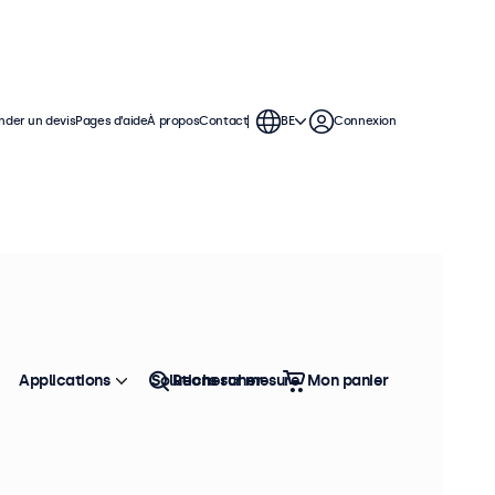
der un devis
Pages d’aide
À propos
Contact
BE
Connexion
moniteurs de 12 pouces offrent
permettant de s'intégrer facilement
Applications
Solutions sur mesure
Rechercher
Mon panier
Trier
Top vente