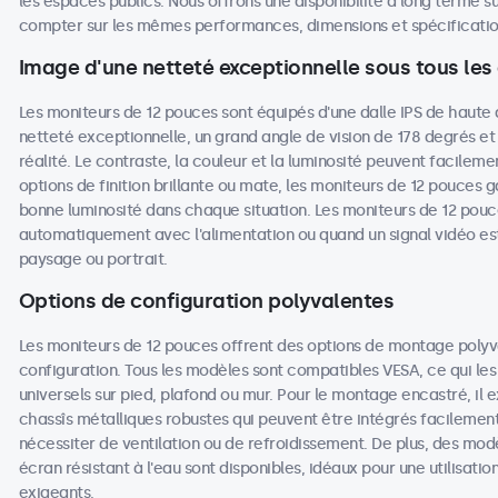
les espaces publics. Nous offrons une disponibilité à long terme su
compter sur les mêmes performances, dimensions et spécifications
Image d'une netteté exceptionnelle sous tous les
Les moniteurs de 12 pouces sont équipés d'une dalle IPS de haute 
netteté exceptionnelle, un grand angle de vision de 178 degrés et
réalité. Le contraste, la couleur et la luminosité peuvent facileme
options de finition brillante ou mate, les moniteurs de 12 pouces ga
bonne luminosité dans chaque situation. Les moniteurs de 12 pouc
automatiquement avec l'alimentation ou quand un signal vidéo est
paysage ou portrait.
Options de configuration polyvalentes
Les moniteurs de 12 pouces offrent des options de montage poly
configuration. Tous les modèles sont compatibles VESA, ce qui les
universels sur pied, plafond ou mur. Pour le montage encastré, il
chassîs métalliques robustes qui peuvent être intégrés facilemen
nécessiter de ventilation ou de refroidissement. De plus, des mod
écran résistant à l'eau sont disponibles, idéaux pour une utilisat
exigeants.