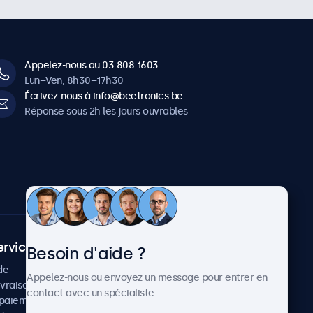
Appelez-nous au 03 808 1603
Lun–Ven, 8h30–17h30
Écrivez-nous à info@beetronics.be
Réponse sous 2h les jours ouvrables
ervice client
À propos
Besoin d'aide ?
de
Cas concrets
Appelez-nous ou envoyez un message pour entrer en
ivraison
Actualités et mises à jour
contact avec un spécialiste.
paiement
À propos de Beetronics