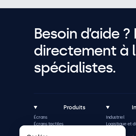
Besoin d’aide ? 
directement à l
spécialistes.
Produits
I
Écrans
Industriel
Écrans tactiles
Logistique et d
Accessoires
Maritime