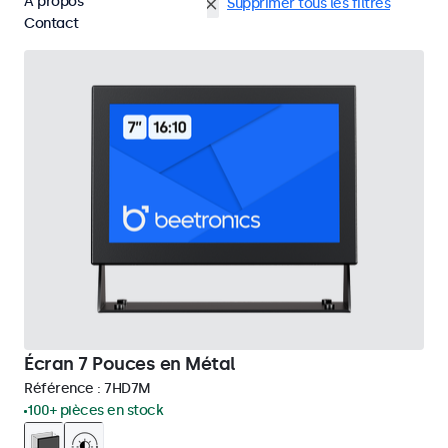
À propos
BNC (CVBS)
VESA 75 x 75
Supprimer tous les filtres
Contact
Écran 7 Pouces en Métal
Référence :
7HD7M
100+ pièces en stock