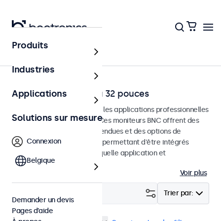
Produits
Accueil
Industries
Moniteurs BNC de 7 à 32 pouces
Applications
Moniteurs BNC conçus pour les applications professionnelles
Solutions sur mesure
et une utilisation continue. Ces moniteurs BNC offrent des
options de configuration étendues et des options de
Connexion
montage polyvalentes, leur permettant d'être intégrés
facilement dans n'importe quelle application et
Belgique
environnement.
Voir plus
Filtrer (
15
)
Trier par:
Demander un devis
Pages d’aide