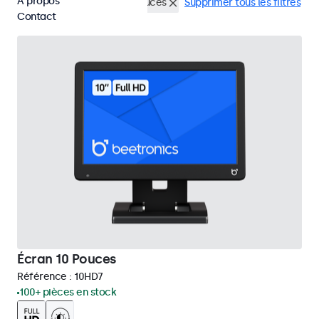
À propos
BNC (CVBS)
Écrans 10 pouces
Supprimer tous les filtres
Contact
Écran 10 Pouces
Référence :
10HD7
100+ pièces en stock