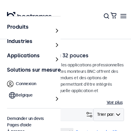
Produits
Accueil
Industries
Moniteurs BNC de 7 à 32 pouces
Applications
Moniteurs BNC conçus pour les applications professionnelles
Solutions sur mesure
et une utilisation continue. Ces moniteurs BNC offrent des
options de configuration étendues et des options de
Connexion
montage polyvalentes, leur permettant d'être intégrés
facilement dans n'importe quelle application et
Belgique
environnement.
Voir plus
Filtrer (
3
)
Trier par:
Demander un devis
Pages d’aide