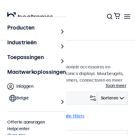
Producten
Home
Industrieën
Accessoires
Toepassingen
Een groot assortiment professionele accessoires en
Maatwerkoplossingen
benodigdheden voor uw Beetronics displays. Muurbeugels,
voetsteunen, videokabels, dimmers, connectoren en meer.
Toon meer
Inloggen
Filter (
België
0
)
Sorteren
Voedingen
IR kabel
Wis alle filters
Offerte aanvragen
Helpcenter