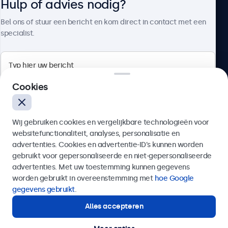
Hulp of advies nodig?
Over Beetronics
Bel ons of stuur een bericht en kom direct in contact met een
specialist.
Beetronics
Cookies
Quellinstraat 49, 2018 Antwerpen, Belgïe
Wij gebruiken cookies en vergelijkbare technologieën voor
4.8/5 door 5000+ bedrijven
websitefunctionaliteit, analyses, personalisatie en
Nederlands
advertenties. Cookies en advertentie-ID’s kunnen worden
gebruikt voor gepersonaliseerde en niet-gepersonaliseerde
Verzenden
advertenties. Met uw toestemming kunnen gegevens
worden gebruikt in overeenstemming met
hoe Google
Of bel ons op
03 808 1603
gegevens gebruikt
.
Alles accepteren
Hulp of advies nodig?
Direct contact met een specialist.