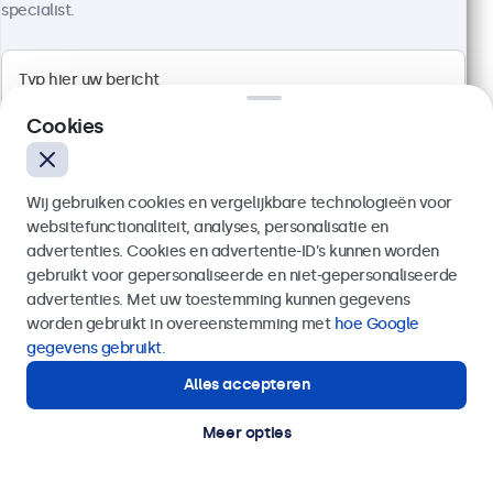
Aansluitingen: HDMI, VGA, BNC, RCA
specialist.
Montage: desktop, wand, inbouw
Buitenmaat: 560 x 337 x 41 mm
€ 499,00
€ 603,79 incl. btw
Cookies
Bekijken
In winkelwagen
Wij gebruiken cookies en vergelijkbare technologieën voor
websitefunctionaliteit, analyses, personalisatie en
advertenties. Cookies en advertentie-ID’s kunnen worden
gebruikt voor gepersonaliseerde en niet-gepersonaliseerde
Verzenden
advertenties. Met uw toestemming kunnen gegevens
worden gebruikt in overeenstemming met
hoe Google
Of bel ons op
03 808 1603
gegevens gebruikt
.
Alles accepteren
Hulp of advies nodig?
Direct contact met een specialist.
Meer opties