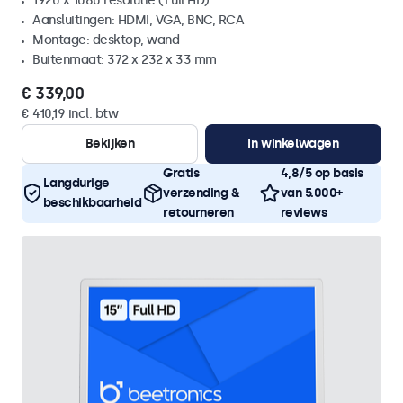
1920 x 1080 resolutie (Full HD)
Aansluitingen: HDMI, VGA, BNC, RCA
Montage: desktop, wand
Buitenmaat: 372 x 232 x 33 mm
€ 339,00
€ 410,19 incl. btw
Bekijken
In winkelwagen
Gratis
4,8/5 op basis
Langdurige
verzending &
van 5.000+
beschikbaarheid
retourneren
reviews