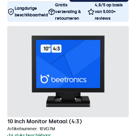
Gratis
4,8/5 op basis
Langdurige
verzending &
van 5.000+
beschikbaarheid
retourneren
reviews
10 Inch Monitor Metaal (4:3)
Artikelnummer:
10VG7M
36 stuks beschikbaar