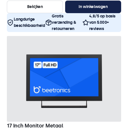
Bekijken
In winkelwagen
Gratis
4,8/5 op basis
Langdurige
verzending &
van 5.000+
beschikbaarheid
retourneren
reviews
17 Inch Monitor Metaal