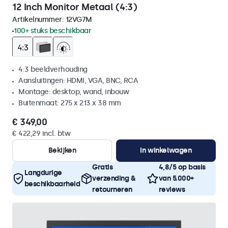
12 Inch Monitor Metaal (4:3)
Artikelnummer:
12VG7M
100+ stuks beschikbaar
4:3 beeldverhouding
Aansluitingen: HDMI, VGA, BNC, RCA
Montage: desktop, wand, inbouw
Buitenmaat: 275 x 213 x 38 mm
€ 349,00
€ 422,29 incl. btw
Bekijken
In winkelwagen
Gratis
4,8/5 op basis
Langdurige
verzending &
van 5.000+
beschikbaarheid
retourneren
reviews