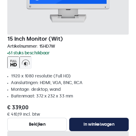
15 Inch Monitor (Wit)
Artikelnummer:
15HD7W
61 stuks beschikbaar
1920 x 1080 resolutie (Full HD)
Aansluitingen: HDMI, VGA, BNC, RCA
Montage: desktop, wand
Buitenmaat: 372 x 232 x 33 mm
€ 339,00
€ 410,19 incl. btw
Bekijken
In winkelwagen