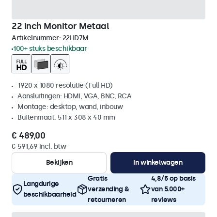
22 Inch Monitor Metaal
Artikelnummer:
22HD7M
100+ stuks beschikbaar
1920 x 1080 resolutie (Full HD)
Aansluitingen: HDMI, VGA, BNC, RCA
Montage: desktop, wand, inbouw
Buitenmaat: 511 x 308 x 40 mm
€ 489,00
€ 591,69 incl. btw
Bekijken
In winkelwagen
Gratis
4,8/5 op basis
Langdurige
verzending &
van 5.000+
beschikbaarheid
retourneren
reviews