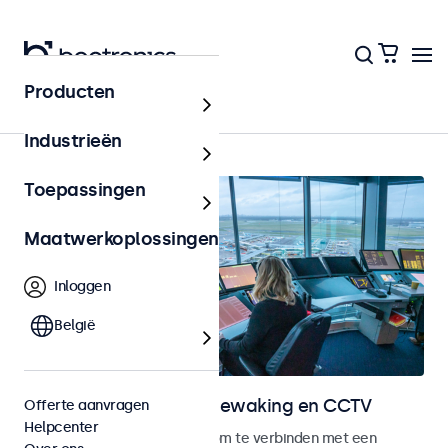
Producten
Home
Industrieën
Toepassingen
Maatwerkoplossingen
Inloggen
België
Monitoren voor videobewaking en CCTV
Offerte aanvragen
Helpcenter
CCTV monitoren ontworpen om te verbinden met een