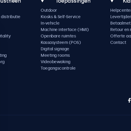
dustrieën
Toepassingen
Kla
Outdoor
Helpcente
distributie
Kiosks & Self-Service
Levertijde
In-vehicle
Betaalme
Machine interface (HMI)
Retour en 
tality
Openbare ruimtes
Offerte a
Kassasysteem (POS)
Contact
Digital signage
ting
Meeting rooms
org
Videobewaking
Toegangscontrole