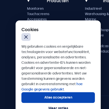
Producten
In
Monitoren
Industrieel
Touchscreens
Warehousing & 
Accessoires
Marine
Maatwerkoplossingen
Retail
Cookies
Horeca & hospi
Automotive
Railway
AV & Broadcas
Wij gebruiken cookies en vergelijkbare
Gezondheidsz
technologieën voor websitefunctionaliteit,
analyses, personalisatie en advertenties.
Cookies en advertentie-ID’s kunnen worden
gebruikt voor gepersonaliseerde en niet-
gepersonaliseerde advertenties. Met uw
Beetronics
toestemming kunnen gegevens worden
gebruikt in overeenstemming met
hoe
Quellinstraat 49, 2018 Antwerpen, Belgïe
Google gegevens gebruikt
.
Alles accepteren
4.8/5 door 5000+ bedrijven
Meer opties