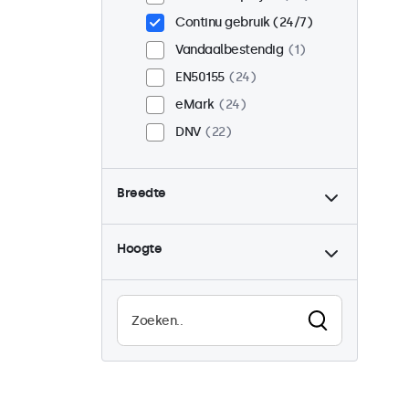
Continu gebruik (24/7)
Vandaalbestendig
1
EN50155
24
eMark
24
DNV
22
Breedte
Hoogte