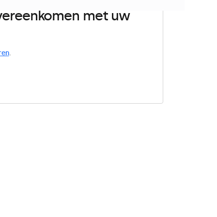
 overeenkomen met uw
ren
.