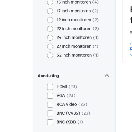
15 inch monitoren
4
17 inch monitoren
2
19 inch monitoren
2
22 inch monitoren
2
W
24 inch monitoren
1
27 inch monitoren
1
R
32 inch monitoren
1
Aansluiting
HDMI
23
VGA
23
RCA video
23
BNC (CVBS)
23
BNC (SDI)
1