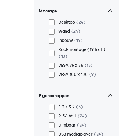
Montage
Desktop
24
Wand
24
Inbouw
19
Rackmontage (19 inch)
18
VESA 75 x 75
15
VESA 100 x 100
9
Eigenschappen
4:3 / 5:4
6
9-36 Volt
24
Dimbaar
24
USB mediaplayer
24