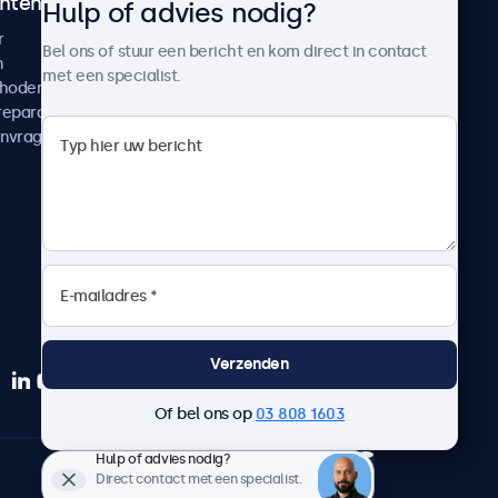
ntenservice
Over Beetronics
Hulp of advies nodig?
r
Klantcases
Bel ons of stuur een bericht en kom direct in contact
n
Nieuws en updates
met een specialist.
thoden
Over ons
reparatie
Werken bij Beetronics
anvragen
Algemene voorwaarden
Privacyverklaring
Verzenden
Of bel ons op
03 808 1603
Hulp of advies nodig?
Nederlands
Direct contact met een specialist.