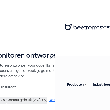
Offer
nitoren ontworpen voor continu g
toren ontworpen voor dagelijks, intensief en continu gebruik. Deze 
oaansluitingen en veelzijdige montageopties, waarmee ze naadloos te 
edere omgeving.
Producten
Industrieë
0
resultaat
C
Continu gebruik (24/7)
Wis alle filters