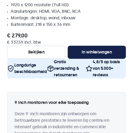
1920 x 1200 resolutie (Full HD)
Aansluitingen: HDMI, VGA, BNC, RCA
Montage: desktop, wand, inbouw
Buitenmaat: 218 x 150 x 36 mm
€ 279,00
€ 337,59 incl. btw
Bekijken
In winkelwagen
Gratis
4,8/5 op basis
Langdurige
verzending &
van 5.000+
beschikbaarheid
retourneren
reviews
9 inch monitoren voor elke toepassing
Deze 9 inch monitoren zijn ontworpen om
betrouwbare prestaties te leveren bij continu en
intensief gebruik in industriële en commerciële