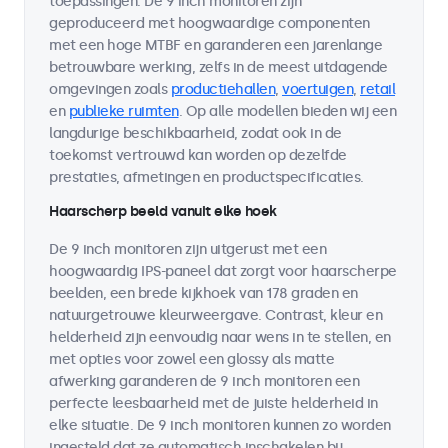
toepassingen. De 9 inch monitoren zijn
geproduceerd met hoogwaardige componenten
met een hoge MTBF en garanderen een jarenlange
betrouwbare werking, zelfs in de meest uitdagende
omgevingen zoals
productiehallen
,
voertuigen
,
retail
en
publieke ruimten
. Op alle modellen bieden wij een
langdurige beschikbaarheid, zodat ook in de
toekomst vertrouwd kan worden op dezelfde
prestaties, afmetingen en productspecificaties.
Haarscherp beeld vanuit elke hoek
De 9 inch monitoren zijn uitgerust met een
hoogwaardig IPS-paneel dat zorgt voor haarscherpe
beelden, een brede kijkhoek van 178 graden en
natuurgetrouwe kleurweergave. Contrast, kleur en
helderheid zijn eenvoudig naar wens in te stellen, en
met opties voor zowel een glossy als matte
afwerking garanderen de 9 inch monitoren een
perfecte leesbaarheid met de juiste helderheid in
elke situatie. De 9 inch monitoren kunnen zo worden
ingesteld dat ze automatisch inschakelen bij