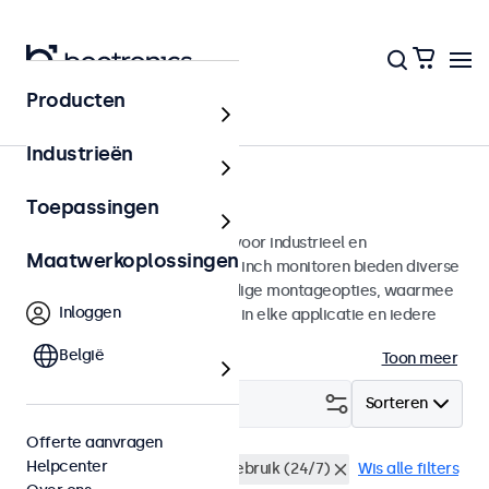
Producten
Monitoren
Industrieën
9 inch monitoren
Toepassingen
9 inch monitoren ontworpen voor industrieel en
Maatwerkoplossingen
commercieel gebruik. Deze 9 inch monitoren bieden diverse
videoaansluitingen en veelzijdige montageopties, waarmee
Inloggen
ze naadloos te integreren zijn in elke applicatie en iedere
omgeving.
België
Toon meer
Filter (
1
)
Sorteren
Offerte aanvragen
Helpcenter
9 inch monitoren
Continu gebruik (24/7)
Wis alle filters