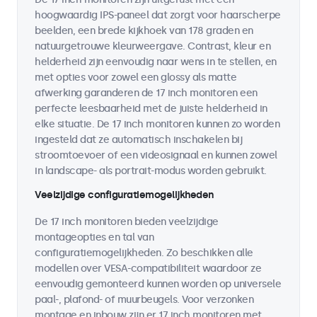
hoogwaardig IPS-paneel dat zorgt voor haarscherpe
beelden, een brede kijkhoek van 178 graden en
natuurgetrouwe kleurweergave. Contrast, kleur en
helderheid zijn eenvoudig naar wens in te stellen, en
met opties voor zowel een glossy als matte
afwerking garanderen de 17 inch monitoren een
perfecte leesbaarheid met de juiste helderheid in
elke situatie. De 17 inch monitoren kunnen zo worden
ingesteld dat ze automatisch inschakelen bij
stroomtoevoer of een videosignaal en kunnen zowel
in landscape- als portrait-modus worden gebruikt.
Veelzijdige configuratiemogelijkheden
De 17 inch monitoren bieden veelzijdige
montageopties en tal van
configuratiemogelijkheden. Zo beschikken alle
modellen over VESA-compatibiliteit waardoor ze
eenvoudig gemonteerd kunnen worden op universele
paal-, plafond- of muurbeugels. Voor verzonken
montage en inbouw zijn er 17 inch monitoren met