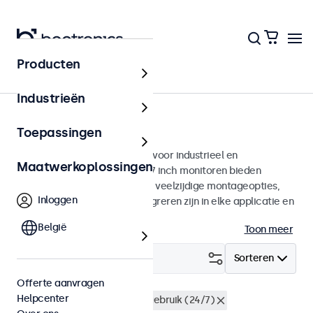
Producten
Monitoren
Industrieën
17 inch monitoren
Toepassingen
17 inch monitoren ontworpen voor industrieel en
Maatwerkoplossingen
commercieel gebruik. Deze 17 inch monitoren bieden
diverse videoaansluitingen en veelzijdige montageopties,
Inloggen
waarmee ze naadloos te integreren zijn in elke applicatie en
iedere omgeving.
België
Toon meer
Filter (
2
)
Sorteren
Offerte aanvragen
Helpcenter
17 inch monitoren
Continu gebruik (24/7)