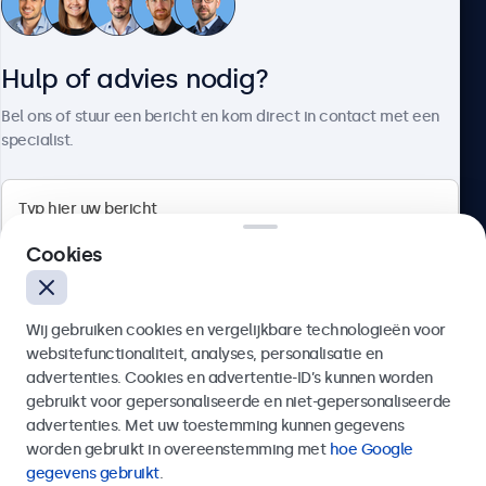
Klantenservice
Hulp of advies nodig?
Over Beetronics
Bel ons of stuur een bericht en kom direct in contact met een
specialist.
Beetronics
Cookies
Quellinstraat 49, 2018 Antwerpen, Belgïe
Wij gebruiken cookies en vergelijkbare technologieën voor
4.8/5 door 5000+ bedrijven
websitefunctionaliteit, analyses, personalisatie en
Nederlands
advertenties. Cookies en advertentie-ID’s kunnen worden
gebruikt voor gepersonaliseerde en niet-gepersonaliseerde
Verzenden
advertenties. Met uw toestemming kunnen gegevens
worden gebruikt in overeenstemming met
hoe Google
Of bel ons op
03 808 1603
gegevens gebruikt
.