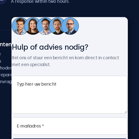
A response within two hours.
ntenservice
Over Beetronics
Hulp of advies nodig?
r
Klantcases
Bel ons of stuur een bericht en kom direct in contact
n
Nieuws en updates
met een specialist.
thoden
Over ons
reparatie
Werken bij Beetronics
anvragen
Algemene voorwaarden
Privacyverklaring