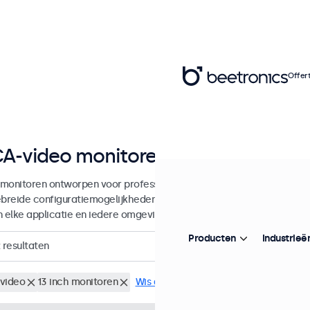
Offer
A-video monitoren van 7 tot 32 inc
monitoren ontworpen voor professionele toepassingen en continu g
ebreide configuratiemogelijkheden en veelzijdige montageopties, w
in elke applicatie en iedere omgeving.
Producten
Industrieë
resultaten
video
13 inch monitoren
Wis alle filters