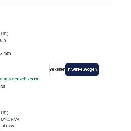
achte verzending binnen 10-12 dagen
l HD)
ulp
 33 mm
Bekijken
In winkelwagen
0+ stuks beschikbaar
al
l HD)
, BNC, RCA
 inbouw