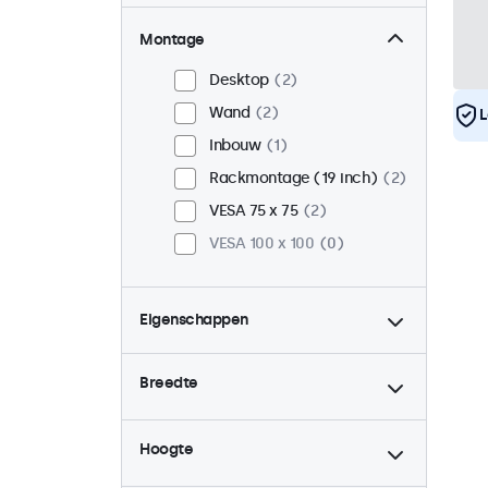
Montage
Desktop
2
Wand
2
L
Inbouw
1
Rackmontage (19 inch)
2
VESA 75 x 75
2
VESA 100 x 100
0
Eigenschappen
4:3 / 5:4
0
Breedte
9-36 Volt
2
Dimbaar
2
Hoogte
USB mediaplayer
2
Continu gebruik (24/7)
2