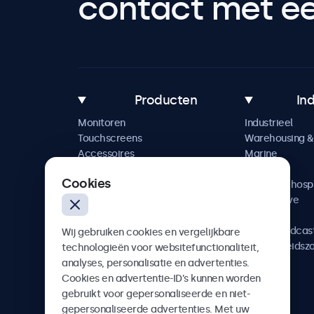
contact met een
Producten
In
Monitoren
Industrieel
Touchscreens
Warehousing & 
Accessoires
Marine
Maatwerkoplossingen
Retail
Cookies
Horeca & hospi
Automotive
Railway
AV & Broadcas
Wij gebruiken cookies en vergelijkbare
Gezondheidsz
technologieën voor websitefunctionaliteit,
analyses, personalisatie en advertenties.
Cookies en advertentie-ID’s kunnen worden
gebruikt voor gepersonaliseerde en niet-
gepersonaliseerde advertenties. Met uw