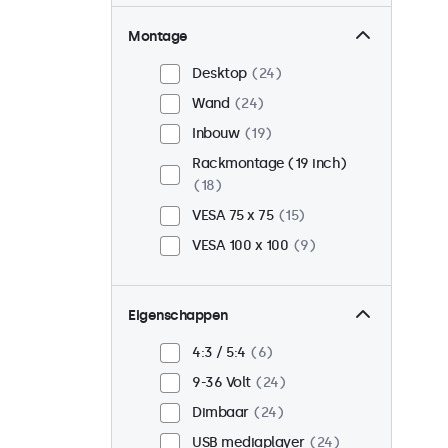
Montage
Desktop
24
Wand
24
Inbouw
19
Rackmontage (19 inch)
18
VESA 75 x 75
15
VESA 100 x 100
9
Eigenschappen
4:3 / 5:4
6
9-36 Volt
24
Dimbaar
24
USB mediaplayer
24