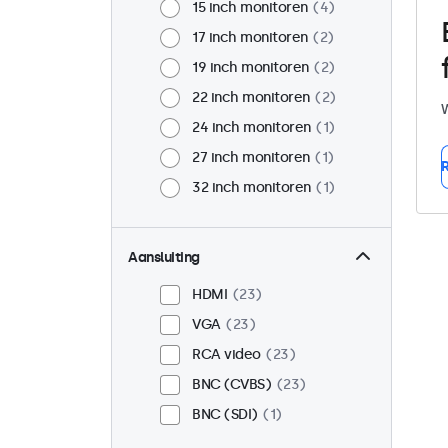
15 inch monitoren
4
17 inch monitoren
2
19 inch monitoren
2
22 inch monitoren
2
W
24 inch monitoren
1
27 inch monitoren
1
R
32 inch monitoren
1
Aansluiting
HDMI
23
VGA
23
RCA video
23
BNC (CVBS)
23
BNC (SDI)
1