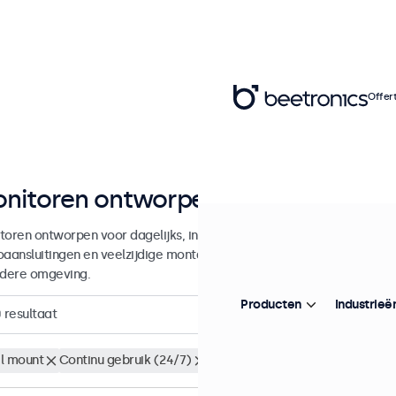
Offer
nitoren ontworpen voor continu g
toren ontworpen voor dagelijks, intensief en continu gebruik. Deze 
oaansluitingen en veelzijdige montageopties, waarmee ze naadloos te 
edere omgeving.
Producten
Industrieë
0
resultaat
l mount
Continu gebruik (24/7)
Wis alle filters