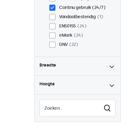
Continu gebruik (24/7)
Vandaalbestendig
1
EN50155
24
eMark
24
DNV
22
Breedte
Hoogte