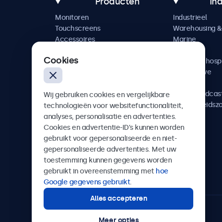
Producten
In
Monitoren
Industrieel
Touchscreens
Warehousing & 
Accessoires
Marine
Maatwerkoplossingen
Retail
Cookies
Horeca & hospi
Automotive
Railway
AV & Broadcas
Wij gebruiken cookies en vergelijkbare
Gezondheidsz
technologieën voor websitefunctionaliteit,
analyses, personalisatie en advertenties.
Cookies en advertentie-ID’s kunnen worden
gebruikt voor gepersonaliseerde en niet-
gepersonaliseerde advertenties. Met uw
Beetronics
toestemming kunnen gegevens worden
gebruikt in overeenstemming met
hoe
Quellinstraat 49, 2018 Antwerpen, Belgïe
Google gegevens gebruikt
.
Alles accepteren
4.8/5 door 5000+ bedrijven
Meer opties