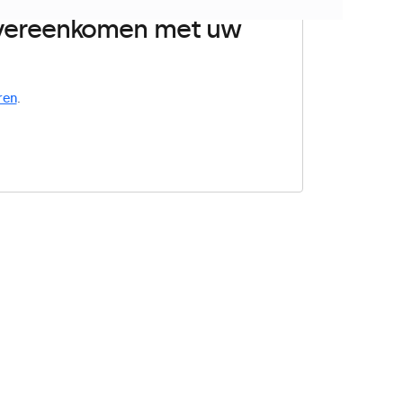
 overeenkomen met uw
ren
.