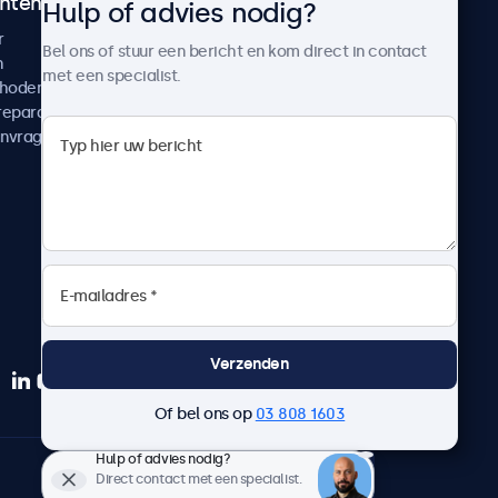
ntenservice
Over Beetronics
Hulp of advies nodig?
r
Klantcases
Bel ons of stuur een bericht en kom direct in contact
n
Nieuws en updates
met een specialist.
thoden
Over ons
reparatie
Werken bij Beetronics
anvragen
Algemene voorwaarden
Privacyverklaring
Verzenden
Of bel ons op
03 808 1603
Hulp of advies nodig?
Nederlands
Direct contact met een specialist.