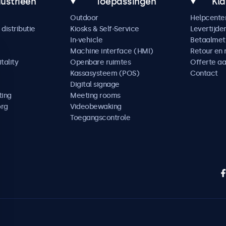
dustrieën
Toepassingen
Kla
Outdoor
Helpcente
distributie
Kiosks & Self-Service
Levertijde
In-vehicle
Betaalme
Machine interface (HMI)
Retour en 
tality
Openbare ruimtes
Offerte a
Kassasysteem (POS)
Contact
Digital signage
ting
Meeting rooms
org
Videobewaking
Toegangscontrole