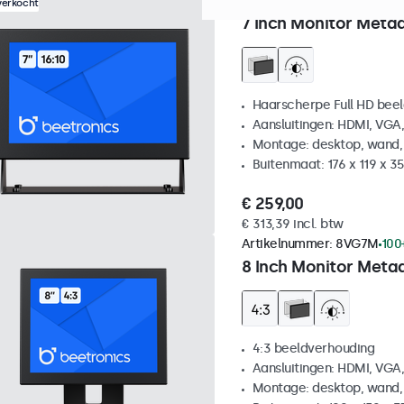
Artikelnummer:
7HD7M
100
verkocht
7 Inch Monitor Metaa
Haarscherpe Full HD be
Aansluitingen: HDMI, VGA
Montage: desktop, wand,
Buitenmaat: 176 x 119 x 
€ 259,00
€ 313,39 incl. btw
Artikelnummer:
8VG7M
100
8 Inch Monitor Metaa
4:3 beeldverhouding
Aansluitingen: HDMI, VGA
Montage: desktop, wand,