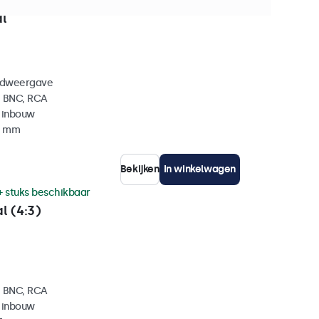
+ stuks beschikbaar
l
eldweergave
, BNC, RCA
 inbouw
35 mm
Bekijken
In winkelwagen
+ stuks beschikbaar
l (4:3)
, BNC, RCA
 inbouw