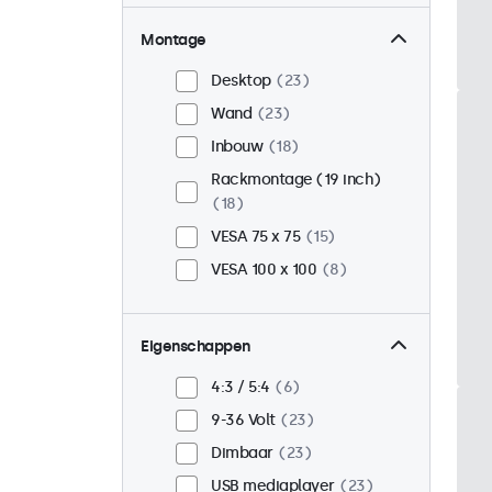
Montage
Desktop
23
Wand
23
Inbouw
18
Rackmontage (19 inch)
18
VESA 75 x 75
15
VESA 100 x 100
8
Eigenschappen
4:3 / 5:4
6
9-36 Volt
23
Dimbaar
23
USB mediaplayer
23