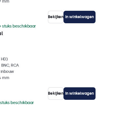
37 mm
Bekijken
In winkelwagen
+ stuks beschikbaar
al
l HD)
, BNC, RCA
 inbouw
36 mm
Bekijken
In winkelwagen
 stuks beschikbaar