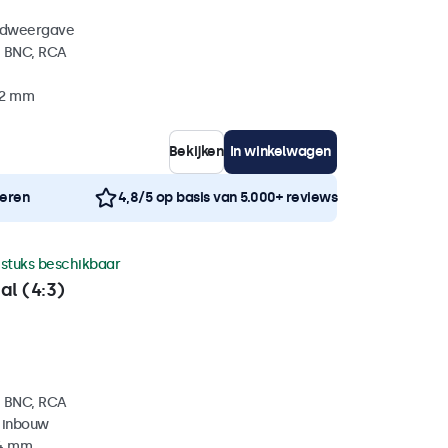
eldweergave
, BNC, RCA
32 mm
Bekijken
In winkelwagen
neren
4,8/5 op basis van 5.000+ reviews
 stuks beschikbaar
al (4:3)
, BNC, RCA
 inbouw
34 mm