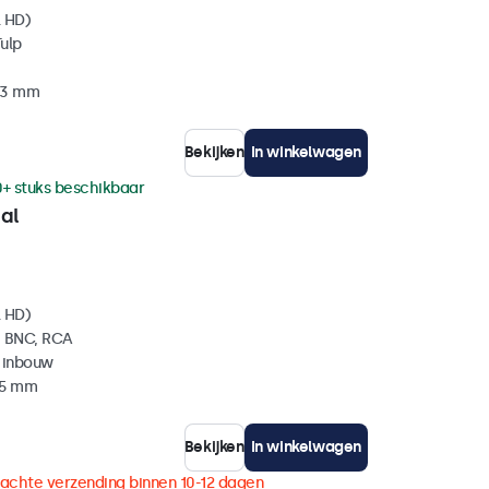
l HD)
ulp
 33 mm
Bekijken
In winkelwagen
0+ stuks beschikbaar
al
l HD)
, BNC, RCA
 inbouw
35 mm
Bekijken
In winkelwagen
achte verzending binnen 10-12 dagen