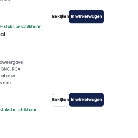
Bekijken
In winkelwagen
0+ stuks beschikbaar
al
eldweergave
, BNC, RCA
 inbouw
35 mm
Bekijken
In winkelwagen
 stuks beschikbaar