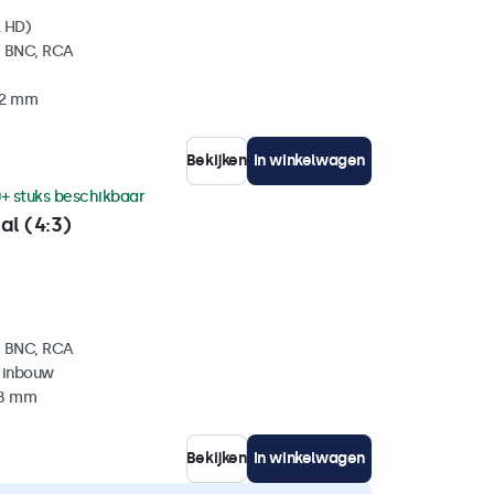
l HD)
, BNC, RCA
32 mm
Bekijken
In winkelwagen
+ stuks beschikbaar
al (4:3)
, BNC, RCA
 inbouw
38 mm
Bekijken
In winkelwagen