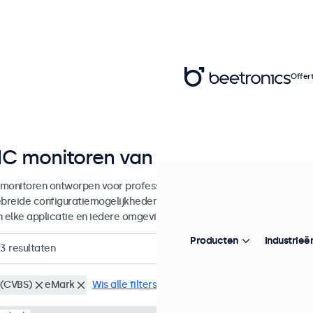
Offer
C monitoren van 7 tot 32 inch
monitoren ontworpen voor professionele toepassingen en continu g
ebreide configuratiemogelijkheden en veelzijdige montageopties, w
in elke applicatie en iedere omgeving.
Producten
Industrieë
23
resultaten
(CVBS)
eMark
Wis alle filters