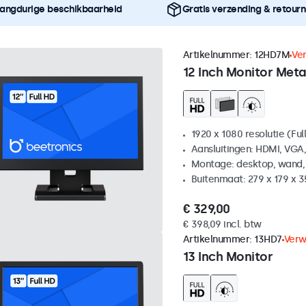
angdurige beschikbaarheid
Gratis verzending & retour
Artikelnummer:
12HD7M
Ve
12 Inch Monitor Meta
1920 x 1080 resolutie (Ful
Aansluitingen: HDMI, VGA
Montage: desktop, wand,
Buitenmaat: 279 x 179 x 
€ 329,00
€ 398,09 incl. btw
Artikelnummer:
13HD7
Verw
13 Inch Monitor