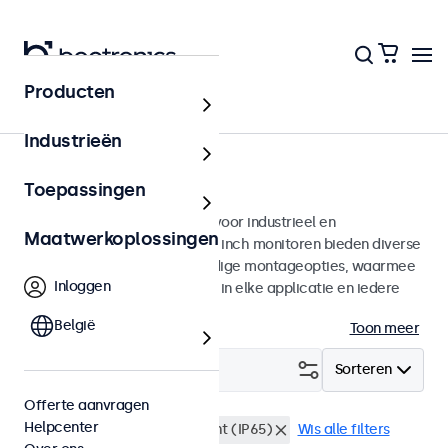
Producten
Monitoren
Industrieën
9 inch monitoren
Toepassingen
9 inch monitoren ontworpen voor industrieel en
Maatwerkoplossingen
commercieel gebruik. Deze 9 inch monitoren bieden diverse
videoaansluitingen en veelzijdige montageopties, waarmee
Inloggen
ze naadloos te integreren zijn in elke applicatie en iedere
omgeving.
België
Toon meer
Filter (
0
)
Sorteren
Offerte aanvragen
Helpcenter
9 inch monitoren
Waterdicht (IP65)
Wis alle filters