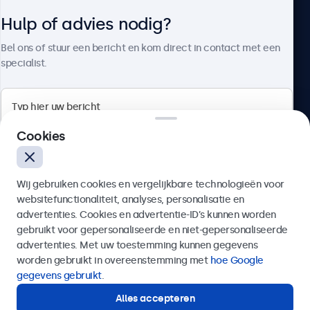
Hulp of advies nodig?
Over Beetronics
Bel ons of stuur een bericht en kom direct in contact met een
specialist.
Beetronics
Cookies
Quellinstraat 49, 2018 Antwerpen, Belgïe
Wij gebruiken cookies en vergelijkbare technologieën voor
4.8/5 door 5000+ bedrijven
websitefunctionaliteit, analyses, personalisatie en
Nederlands
advertenties. Cookies en advertentie-ID’s kunnen worden
gebruikt voor gepersonaliseerde en niet-gepersonaliseerde
Verzenden
advertenties. Met uw toestemming kunnen gegevens
worden gebruikt in overeenstemming met
hoe Google
Of bel ons op
03 808 1603
gegevens gebruikt
.
Alles accepteren
Hulp of advies nodig?