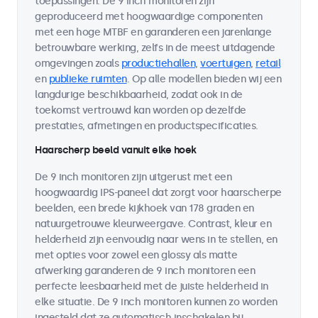
toepassingen. De 9 inch monitoren zijn
geproduceerd met hoogwaardige componenten
met een hoge MTBF en garanderen een jarenlange
betrouwbare werking, zelfs in de meest uitdagende
omgevingen zoals
productiehallen
,
voertuigen
,
retail
en
publieke ruimten
. Op alle modellen bieden wij een
langdurige beschikbaarheid, zodat ook in de
toekomst vertrouwd kan worden op dezelfde
prestaties, afmetingen en productspecificaties.
Haarscherp beeld vanuit elke hoek
De 9 inch monitoren zijn uitgerust met een
hoogwaardig IPS-paneel dat zorgt voor haarscherpe
beelden, een brede kijkhoek van 178 graden en
natuurgetrouwe kleurweergave. Contrast, kleur en
helderheid zijn eenvoudig naar wens in te stellen, en
met opties voor zowel een glossy als matte
afwerking garanderen de 9 inch monitoren een
perfecte leesbaarheid met de juiste helderheid in
elke situatie. De 9 inch monitoren kunnen zo worden
ingesteld dat ze automatisch inschakelen bij