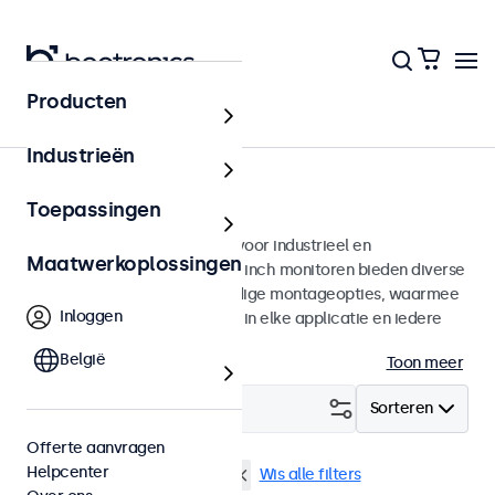
Producten
Monitoren
Industrieën
9 inch monitoren
Toepassingen
9 inch monitoren ontworpen voor industrieel en
Maatwerkoplossingen
commercieel gebruik. Deze 9 inch monitoren bieden diverse
videoaansluitingen en veelzijdige montageopties, waarmee
Inloggen
ze naadloos te integreren zijn in elke applicatie en iedere
omgeving.
België
Toon meer
Filter (
1
)
Sorteren
Offerte aanvragen
Helpcenter
9 inch monitoren
Dimbaar
Wis alle filters