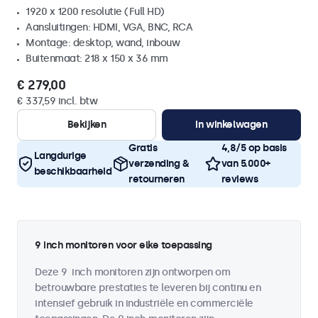
1920 x 1200 resolutie (Full HD)
Aansluitingen: HDMI, VGA, BNC, RCA
Montage: desktop, wand, inbouw
Buitenmaat: 218 x 150 x 36 mm
€ 279,00
€ 337,59 incl. btw
Bekijken
In winkelwagen
Gratis
4,8/5 op basis
Langdurige
verzending &
van 5.000+
beschikbaarheid
retourneren
reviews
9 inch monitoren voor elke toepassing
Deze 9 inch monitoren zijn ontworpen om
betrouwbare prestaties te leveren bij continu en
intensief gebruik in industriële en commerciële