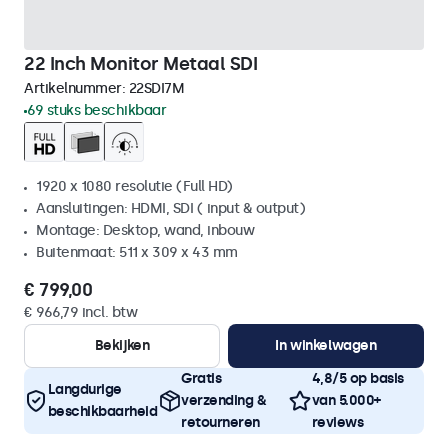
22 Inch Monitor Metaal SDI
Artikelnummer:
22SDI7M
69 stuks beschikbaar
1920 x 1080 resolutie (Full HD)
Aansluitingen: HDMI, SDI ( input & output)
Montage: Desktop, wand, inbouw
Buitenmaat: 511 x 309 x 43 mm
€ 799,00
€ 966,79 incl. btw
Bekijken
In winkelwagen
Gratis
4,8/5 op basis
Langdurige
verzending &
van 5.000+
beschikbaarheid
retourneren
reviews