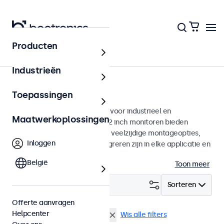
Producten
Monitoren
Industrieën
22 inch monitoren
Toepassingen
22 inch monitoren ontworpen voor industrieel en
Maatwerkoplossingen
commercieel gebruik. Deze 22 inch monitoren bieden
diverse videoaansluitingen en veelzijdige montageopties,
Inloggen
waarmee ze naadloos te integreren zijn in elke applicatie en
iedere omgeving.
België
Toon meer
Filter (
2
)
Sorteren
Offerte aanvragen
Helpcenter
22 inch monitoren
EN60601
Wis alle filters