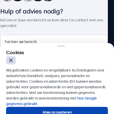
Hulp of advies nodig?
Over Beetronics
Bel ons of stuur een bericht en kom direct in contact met een
specialist.
Beetronics
Cookies
Quellinstraat 49, 2018 Antwerpen, Belgïe
Wij gebruiken cookies en vergelijkbare technologieën voor
4.8/5 door 5000+ bedrijven
websitefunctionaliteit, analyses, personalisatie en
Nederlands
advertenties. Cookies en advertentie-ID’s kunnen worden
gebruikt voor gepersonaliseerde en niet-gepersonaliseerde
Verzenden
advertenties. Met uw toestemming kunnen gegevens
worden gebruikt in overeenstemming met
hoe Google
Of bel ons op
03 808 1603
gegevens gebruikt
.
Alles accepteren
Hulp of advies nodig?