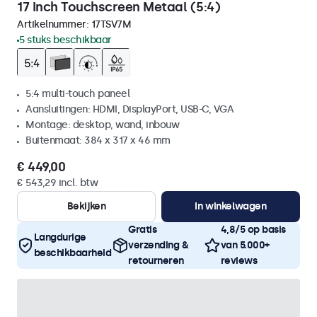
17 Inch Touchscreen Metaal (5:4)
Artikelnummer:
17TSV7M
5 stuks beschikbaar
5:4 multi-touch paneel
Aansluitingen: HDMI, DisplayPort, USB-C, VGA
Montage: desktop, wand, inbouw
Buitenmaat: 384 x 317 x 46 mm
€ 449,00
€ 543,29 incl. btw
Bekijken
In winkelwagen
Gratis
4,8/5 op basis
Langdurige
verzending &
van 5.000+
beschikbaarheid
retourneren
reviews