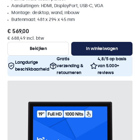
Aansluitingen: HDMI, DisplayPort, USB-C, VGA
Montage: desktop, wand, inbouw
Buitenmaat: 481 x 294 x 45 mm
€ 569,00
€ 688,49 incl. btw
Bekijken
In winkelwagen
Gratis
4,8/5 op basis
Langdurige
verzending &
van 5.000+
beschikbaarheid
retourneren
reviews