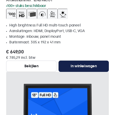
Artikelnummer:
12HB9M/U1
100+ stuks beschikbaar
High brightness Full HD multi-touch paneel
Aansluitingen: HDMI, DisplayPort, USB-C, VGA
Montage: inbouw, panel mount
Buitenmaat: 305 x 192 x 41 mm
€ 649,00
€ 785,29 incl. btw
Bekijken
In winkelwagen