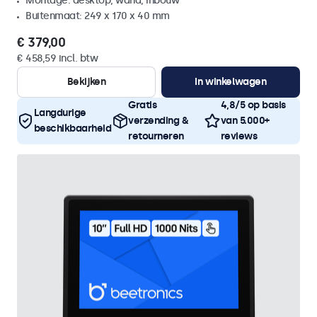
Montage: desktop, wand, inbouw
Buitenmaat: 249 x 170 x 40 mm
€ 379,00
€ 458,59 incl. btw
Bekijken
In winkelwagen
Gratis
4,8/5 op basis
Langdurige
verzending &
van 5.000+
beschikbaarheid
retourneren
reviews