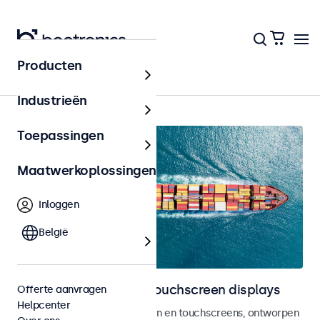
Producten
Home
Industrieën
Toepassingen
Maatwerkoplossingen
Inloggen
België
Marine monitoren en touchscreen displays
Offerte aanvragen
Helpcenter
DNV Type Approved monitoren en touchscreens, ontworpen