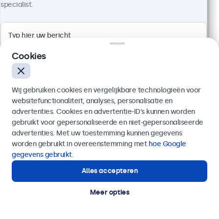
specialist.
27 Inch Touchscreen Metaal
Artikelnummer:
27TS7M
100+ stuks beschikbaar
Cookies
Full HD multi-touch paneel
Aansluitingen: HDMI, DisplayPort, USB-C, VGA
Montage: desktop, wand, inbouw
Wij gebruiken cookies en vergelijkbare technologieën voor
Buitenmaat: 657 x 393 x 44 mm
websitefunctionaliteit, analyses, personalisatie en
advertenties. Cookies en advertentie-ID’s kunnen worden
€ 679,00
gebruikt voor gepersonaliseerde en niet-gepersonaliseerde
€ 821,59 incl. btw
Verzenden
advertenties. Met uw toestemming kunnen gegevens
worden gebruikt in overeenstemming met
hoe Google
Bekijken
In winkelwagen
Of bel ons op
03 808 1603
gegevens gebruikt
.
Alles accepteren
Hulp of advies nodig?
Direct contact met een specialist.
Meer opties