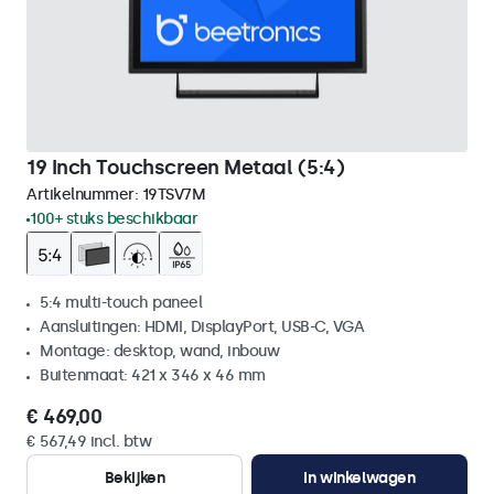
19 Inch Touchscreen Metaal (5:4)
Artikelnummer:
19TSV7M
100+ stuks beschikbaar
5:4 multi-touch paneel
Aansluitingen: HDMI, DisplayPort, USB-C, VGA
Montage: desktop, wand, inbouw
Buitenmaat: 421 x 346 x 46 mm
€ 469,00
€ 567,49 incl. btw
Bekijken
In winkelwagen