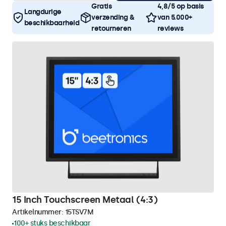
Gratis
4,8/5 op basis
Langdurige
verzending &
van 5.000+
beschikbaarheid
retourneren
reviews
15 Inch Touchscreen Metaal (4:3)
Artikelnummer:
15TSV7M
100+ stuks beschikbaar