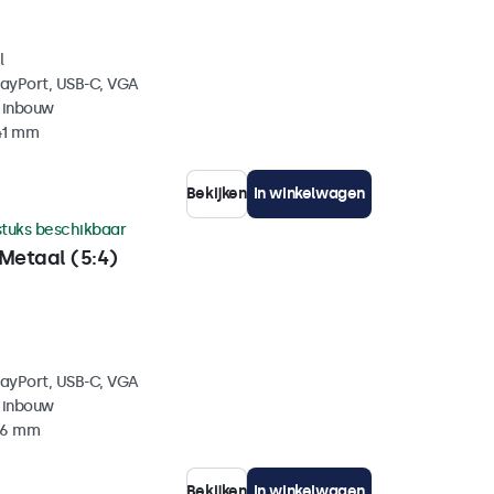
l
layPort, USB-C, VGA
 inbouw
41 mm
Bekijken
In winkelwagen
stuks beschikbaar
Metaal (5:4)
layPort, USB-C, VGA
 inbouw
 46 mm
Bekijken
In winkelwagen