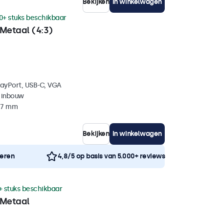
Bekijken
In winkelwagen
0+ stuks beschikbaar
Metaal (4:3)
layPort, USB-C, VGA
 inbouw
 47 mm
Bekijken
In winkelwagen
neren
4,8/5 op basis van 5.000+ reviews
+ stuks beschikbaar
 Metaal