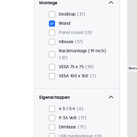
Montage
Desktop
17
Wand
Panel mount
0
Inbouw
17
Rackmontage (19 inch)
12
VESA 75 x 75
10
Best
VESA 100 x 100
7
Eigenschappen
4:3 / 5:4
6
9-36 Volt
17
Dimbaar
17
USB mediaplayer
0