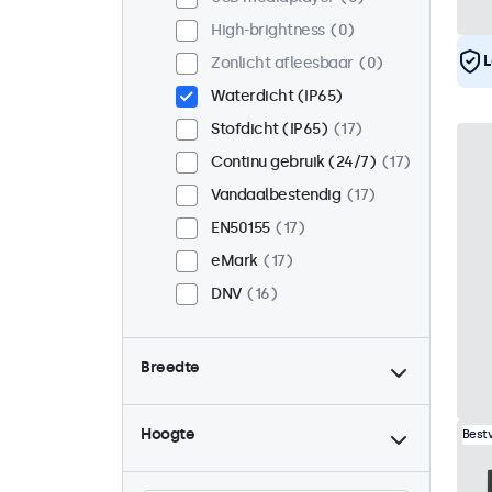
High-brightness
0
L
Zonlicht afleesbaar
0
Waterdicht (IP65)
Stofdicht (IP65)
17
Continu gebruik (24/7)
17
Vandaalbestendig
17
EN50155
17
eMark
17
DNV
16
Breedte
Hoogte
Best