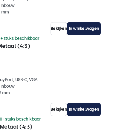
 inbouw
42 mm
Bekijken
In winkelwagen
+ stuks beschikbaar
Metaal (4:3)
layPort, USB-C, VGA
 inbouw
35 mm
Bekijken
In winkelwagen
0+ stuks beschikbaar
Metaal (4:3)