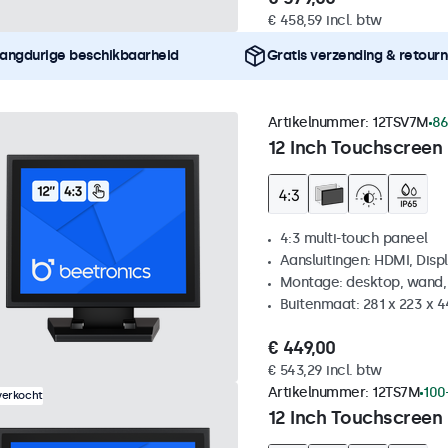
€ 458,59 incl. btw
angdurige beschikbaarheid
Gratis verzending & retour
Artikelnummer:
12TSV7M
86
12 Inch Touchscreen 
4:3 multi-touch paneel
Aansluitingen: HDMI, Disp
Montage: desktop, wand,
Buitenmaat: 281 x 223 x 
€ 449,00
€ 543,29 incl. btw
Artikelnummer:
12TS7M
100
verkocht
12 Inch Touchscreen