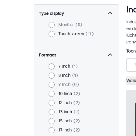
In
Type display
Indu
Monitor
0
en d
Touchscreen
17
luch
eenv
Toon
Formaat
1
7 inch
1
8 inch
1
Wan
9 inch
0
10 inch
2
12 inch
2
13 inch
1
15 inch
2
17 inch
2