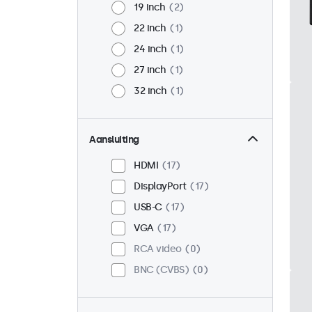
19 inch
2
22 inch
1
24 inch
1
27 inch
1
32 inch
1
Aansluiting
HDMI
17
DisplayPort
17
USB-C
17
VGA
17
RCA video
0
BNC (CVBS)
0