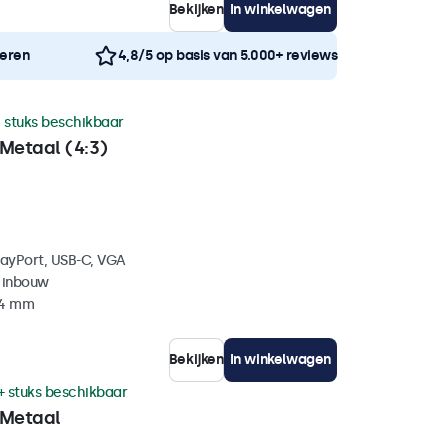
Bekijken
In winkelwagen
neren
4,8/5 op basis van 5.000+ reviews
 stuks beschikbaar
Metaal (4:3)
layPort, USB-C, VGA
 inbouw
44 mm
Bekijken
In winkelwagen
+ stuks beschikbaar
 Metaal