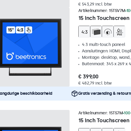
€ 543,29 incl. btw
Artikelnummer:
15TSV7M
10
15 Inch Touchscreen 
4:3 multi-touch paneel
Aansluitingen: HDMI, Disp
Montage: desktop, wand,
Buitenmaat: 345 x 269 x
€ 399,00
€ 482,79 incl. btw
angdurige beschikbaarheid
Gratis verzending & retour
Artikelnummer:
15TS7M
100
15 Inch Touchscreen