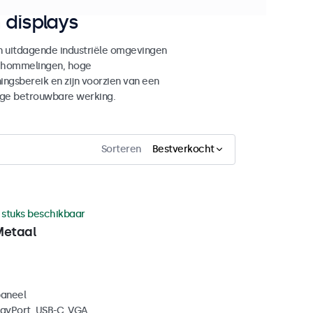
 displays
in uitdagende industriële omgevingen
rschommelingen, hoge
ingsbereik en zijn voorzien van een
nge betrouwbare werking.
Sorteren
Bestverkocht
 stuks beschikbaar
Metaal
paneel
layPort, USB-C, VGA