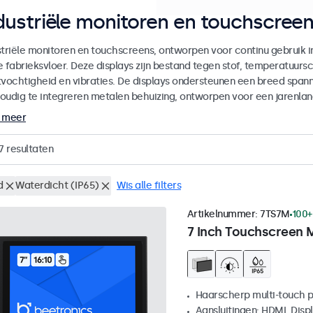
dustriële monitoren en touchscreen
striële monitoren en touchscreens, ontworpen voor continu gebruik 
e fabrieksvloer. Deze displays zijn bestand tegen stof, temperatuu
tvochtigheid en vibraties. De displays ondersteunen een breed spann
oudig te integreren metalen behuizing, ontworpen voor een jarenla
 meer
7
resultaten
d
Waterdicht (IP65)
Wis alle filters
Artikelnummer:
7TS7M
100+
7 Inch Touchscreen 
Haarscherp multi-touch 
Aansluitingen: HDMI, Disp