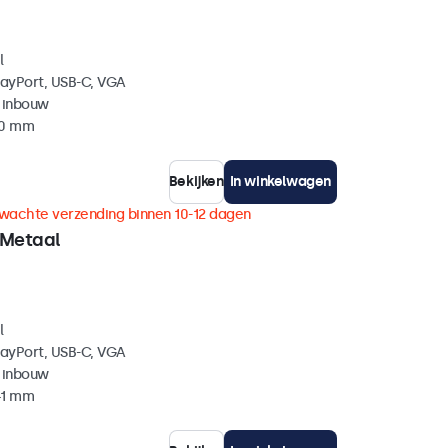
l
layPort, USB-C, VGA
 inbouw
40 mm
Bekijken
In winkelwagen
wachte verzending binnen 10-12 dagen
 Metaal
l
layPort, USB-C, VGA
 inbouw
41 mm