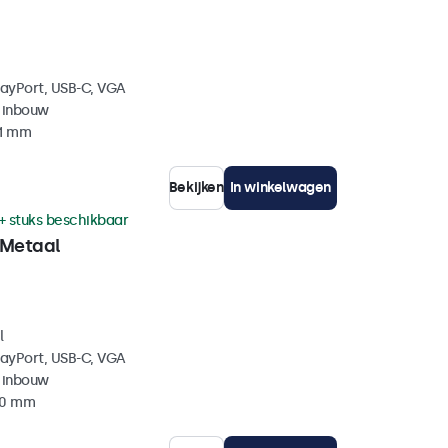
layPort, USB-C, VGA
 inbouw
41 mm
Bekijken
In winkelwagen
+ stuks beschikbaar
 Metaal
l
layPort, USB-C, VGA
 inbouw
40 mm