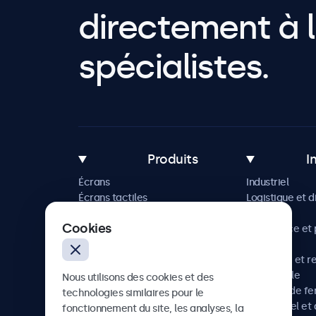
directement à l
spécialistes.
Produits
I
Écrans
Industriel
Écrans tactiles
Logistique et d
Accessoires
Maritime
Cookies
Solutions sur mesure
Commerce et p
vente
Hôtellerie et r
Automobile
Nous utilisons des cookies et des
Chemins de fe
technologies similaires pour le
Audiovisuel et 
fonctionnement du site, les analyses, la