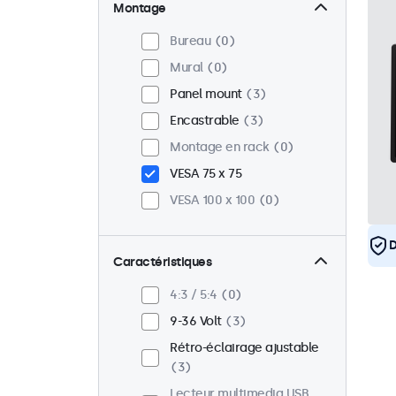
Montage
Bureau
0
Mural
0
Panel mount
3
Encastrable
3
Montage en rack
0
VESA 75 x 75
VESA 100 x 100
0
D
Caractéristiques
4:3 / 5:4
0
9-36 Volt
3
Rétro-éclairage ajustable
3
Lecteur multimedia USB