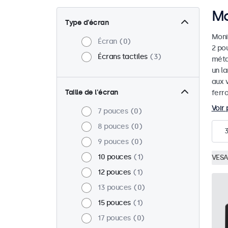
Mo
Type d’écran
Moni
Écran
0
2 pou
Écrans tactiles
3
méta
un la
aux 
Taille de l'écran
ferro
Voir 
7 pouces
0
8 pouces
0
9 pouces
0
10 pouces
1
VESA
12 pouces
1
13 pouces
0
15 pouces
1
17 pouces
0