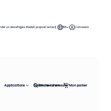
der un devis
Pages d’aide
À propos
Contact
BE
Connexion
Applications
Solutions sur mesure
Rechercher
Mon panier