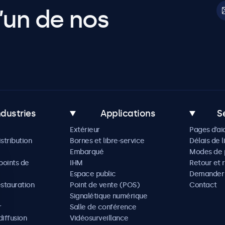
’un de nos
ndustries
Applications
S
Extérieur
Pages d’ai
istribution
Bornes et libre-service
Délais de l
Embarqué
Modes de 
oints de
IHM
Retour et 
Espace public
Demander 
estauration
Point de vente (POS)
Contact
Signalétique numérique
r
Salle de conférence
diffusion
Vidéosurveillance