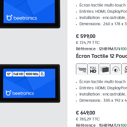
Écran tactile multi-touch
Entrées: HDMI, DisplayPor
Installation : encastrable
Dimensions : 260 x 178 x
€ 599,00
€ 724,79 TTC
Référence :
12HB9M/U1
100
Écran Tactile 12 Pou
Écran tactile multi-touch
Entrées: HDMI, DisplayPor
Installation : encastrable
Dimensions : 305 x 192 x 
€ 649,00
€ 785,29 TTC
Référence :
15HB9M/U1
100