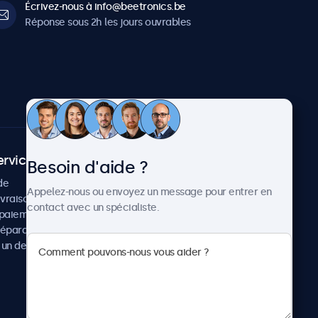
Écrivez-nous à info@beetronics.be
Réponse sous 2h les jours ouvrables
ervice client
À propos
Besoin d'aide ?
de
Cas concrets
Appelez-nous ou envoyez un message pour entrer en
ivraison
Actualités et mises à jour
contact avec un spécialiste.
paiement
À propos de Beetronics
réparation
Carrière
un devis
Conditions de vente
Données personnelles