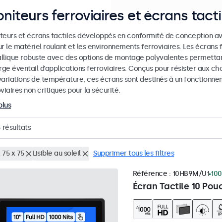
niteurs ferroviaires et écrans tacti
teurs et écrans tactiles développés en conformité de conception av
r le matériel roulant et les environnements ferroviaires. Les écrans f
llique robuste avec des options de montage polyvalentes permettan
rge éventail d’applications ferroviaires. Conçus pour résister aux cho
variations de température, ces écrans sont destinés à un fonctionne
viaires non critiques pour la sécurité.
plus
3
résultats
 75 x 75
Lisible au soleil
Supprimer tous les filtres
Référence :
10HB9M/U1
100
Écran Tactile 10 Pou