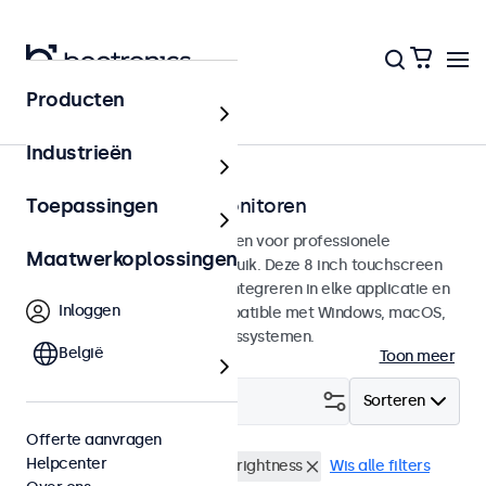
Producten
Touchscreens
Industrieën
8 inch touchscreen monitoren
Toepassingen
8 inch touchscreens ontworpen voor professionele
Maatwerkoplossingen
toepassingen en continu gebruik. Deze 8 inch touchscreen
monitoren zijn eenvoudig te integreren in elke applicatie en
Inloggen
iedere omgeving en zijn compatible met Windows, macOS,
ChromeOS en Linux besturingssystemen.
België
Toon meer
Filter (
0
)
Sorteren
Offerte aanvragen
Helpcenter
8 inch touchscreens
High-brightness
Wis alle filters