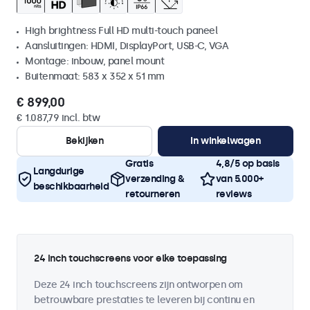
High brightness Full HD multi-touch paneel
Aansluitingen: HDMI, DisplayPort, USB-C, VGA
Montage: inbouw, panel mount
Buitenmaat: 583 x 352 x 51 mm
€ 899,00
€ 1.087,79 incl. btw
Bekijken
In winkelwagen
Gratis
4,8/5 op basis
Langdurige
verzending &
van 5.000+
beschikbaarheid
retourneren
reviews
24 inch touchscreens voor elke toepassing
Deze 24 inch touchscreens zijn ontworpen om
betrouwbare prestaties te leveren bij continu en