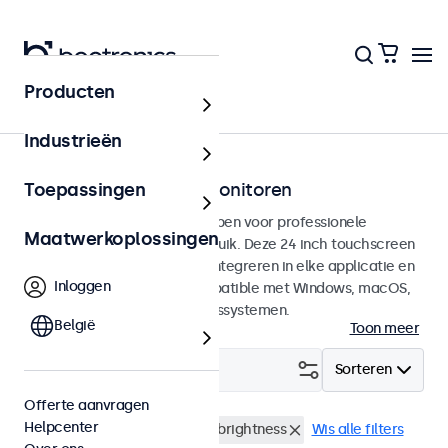
Producten
Touchscreens
Industrieën
24 inch touchscreen monitoren
Toepassingen
24 inch touchscreens ontworpen voor professionele
Maatwerkoplossingen
toepassingen en continu gebruik. Deze 24 inch touchscreen
monitoren zijn eenvoudig te integreren in elke applicatie en
Inloggen
iedere omgeving en zijn compatible met Windows, macOS,
ChromeOS en Linux besturingssystemen.
België
Toon meer
Filter (
1
)
Sorteren
Offerte aanvragen
Helpcenter
24 inch touchscreens
High-brightness
Wis alle filters