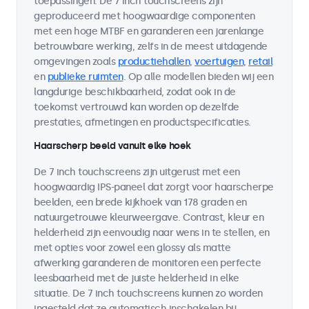
toepassingen. De 7 inch touchscreens zijn
geproduceerd met hoogwaardige componenten
met een hoge MTBF en garanderen een jarenlange
betrouwbare werking, zelfs in de meest uitdagende
omgevingen zoals
productiehallen
,
voertuigen
,
retail
en
publieke ruimten
. Op alle modellen bieden wij een
langdurige beschikbaarheid, zodat ook in de
toekomst vertrouwd kan worden op dezelfde
prestaties, afmetingen en productspecificaties.
Haarscherp beeld vanuit elke hoek
De 7 inch touchscreens zijn uitgerust met een
hoogwaardig IPS-paneel dat zorgt voor haarscherpe
beelden, een brede kijkhoek van 178 graden en
natuurgetrouwe kleurweergave. Contrast, kleur en
helderheid zijn eenvoudig naar wens in te stellen, en
met opties voor zowel een glossy als matte
afwerking garanderen de monitoren een perfecte
leesbaarheid met de juiste helderheid in elke
situatie. De 7 inch touchscreens kunnen zo worden
ingesteld dat ze automatisch inschakelen bij