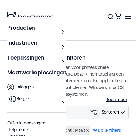
Producten
Touchscreens
Industrieën
7 inch touchscreen monitoren
Toepassingen
7 inch touchscreens ontworpen voor professionele
Maatwerkoplossingen
toepassingen en continu gebruik. Deze 7 inch touchscreen
monitoren zijn eenvoudig te integreren in elke applicatie en
Inloggen
iedere omgeving en zijn compatible met Windows, macOS,
ChromeOS en Linux besturingssystemen.
België
Toon meer
Filter (
1
)
Sorteren
Offerte aanvragen
Helpcenter
7 inch touchscreens
Stofdicht (IP65)
Wis alle filters