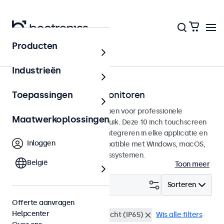
Producten
Touchscreens
Industrieën
10 inch touchscreen monitoren
Toepassingen
10 inch touchscreens ontworpen voor professionele
Maatwerkoplossingen
toepassingen en continu gebruik. Deze 10 inch touchscreen
monitoren zijn eenvoudig te integreren in elke applicatie en
Inloggen
iedere omgeving en zijn compatible met Windows, macOS,
ChromeOS en Linux besturingssystemen.
België
Toon meer
Filter (
4
)
Sorteren
Offerte aanvragen
Helpcenter
10 inch touchscreens
Stofdicht (IP65)
Wis alle filters