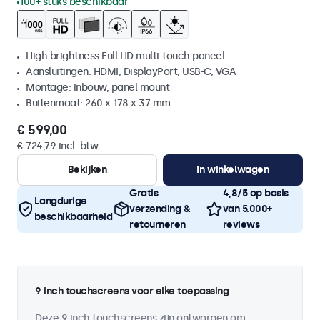
100+ stuks beschikbaar
High brightness Full HD multi-touch paneel
Aansluitingen: HDMI, DisplayPort, USB-C, VGA
Montage: inbouw, panel mount
Buitenmaat: 260 x 178 x 37 mm
€ 599,00
€ 724,79 incl. btw
Bekijken
In winkelwagen
Gratis
4,8/5 op basis
Langdurige
verzending &
van 5.000+
beschikbaarheid
retourneren
reviews
9 inch touchscreens voor elke toepassing
Deze 9 inch touchscreens zijn ontworpen om