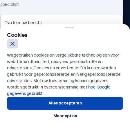
specialist.
Beetronics
Cookies
Quellinstraat 49, 2018 Antwerpen, Belgïe
Wij gebruiken cookies en vergelijkbare technologieën voor
4.8/5 door 5000+ bedrijven
websitefunctionaliteit, analyses, personalisatie en
Nederlands
advertenties. Cookies en advertentie-ID’s kunnen worden
gebruikt voor gepersonaliseerde en niet-gepersonaliseerde
Verzenden
advertenties. Met uw toestemming kunnen gegevens
worden gebruikt in overeenstemming met
hoe Google
Of bel ons op
03 808 1603
gegevens gebruikt
.
Alles accepteren
Hulp of advies nodig?
Direct contact met een specialist.
Meer opties
© 2026 Beetronics