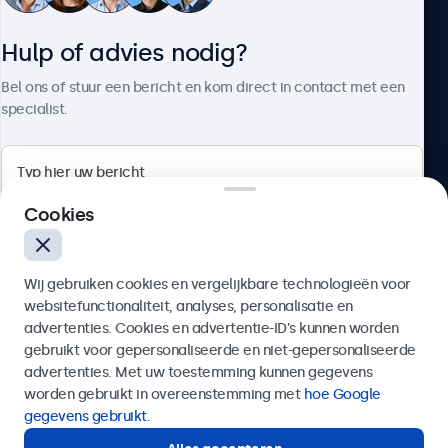
Hulp of advies nodig?
Over Beetronics
Bel ons of stuur een bericht en kom direct in contact met een
specialist.
Beetronics
Cookies
Quellinstraat 49, 2018 Antwerpen, Belgïe
Wij gebruiken cookies en vergelijkbare technologieën voor
4.8/5 door 5000+ bedrijven
websitefunctionaliteit, analyses, personalisatie en
Nederlands
advertenties. Cookies en advertentie-ID’s kunnen worden
gebruikt voor gepersonaliseerde en niet-gepersonaliseerde
Verzenden
advertenties. Met uw toestemming kunnen gegevens
worden gebruikt in overeenstemming met
hoe Google
Of bel ons op
03 808 1603
gegevens gebruikt
.