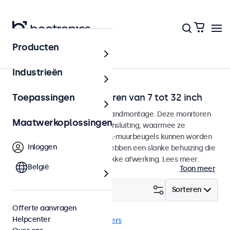
Producten
Home
Industrieën
Wandmontage monitoren van 7 tot 32 inch
Toepassingen
Monitoren ontworpen voor wandmontage. Deze monitoren
Maatwerkoplossingen
zijn voorzien van een VESA-aansluiting, waarmee ze
eenvoudig op universele VESA-muurbeugels kunnen worden
Inloggen
gemonteerd. De monitoren hebben een slanke behuizing die
zorgt voor een strakke en vlakke afwerking. Lees meer.
België
Toon meer
Filter (
0
)
Sorteren
Offerte aanvragen
Helpcenter
Wand
USB-C
Wis alle filters