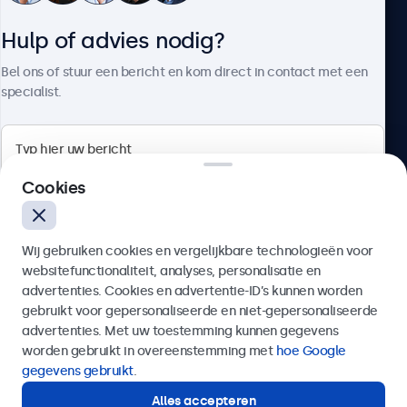
Hulp of advies nodig?
Over Beetronics
Bel ons of stuur een bericht en kom direct in contact met een
specialist.
Beetronics
Cookies
Quellinstraat 49, 2018 Antwerpen, Belgïe
Wij gebruiken cookies en vergelijkbare technologieën voor
4.8/5 door 5000+ bedrijven
websitefunctionaliteit, analyses, personalisatie en
Nederlands
advertenties. Cookies en advertentie-ID’s kunnen worden
gebruikt voor gepersonaliseerde en niet-gepersonaliseerde
Verzenden
advertenties. Met uw toestemming kunnen gegevens
worden gebruikt in overeenstemming met
hoe Google
Of bel ons op
03 808 1603
gegevens gebruikt
.
Alles accepteren
Hulp of advies nodig?