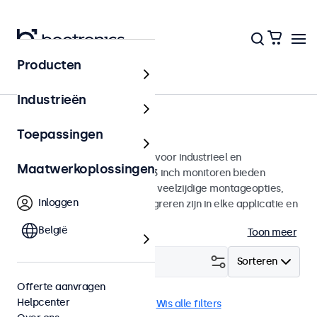
Producten
Monitoren
Industrieën
13 inch monitoren
Toepassingen
13 inch monitoren ontworpen voor industrieel en
Maatwerkoplossingen
commercieel gebruik. Deze 13 inch monitoren bieden
diverse videoaansluitingen en veelzijdige montageopties,
Inloggen
waarmee ze naadloos te integreren zijn in elke applicatie en
iedere omgeving.
België
Toon meer
Filter (
2
)
Sorteren
Offerte aanvragen
Helpcenter
13 inch monitoren
Wand
Wis alle filters