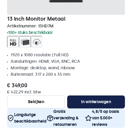
13 Inch Monitor Metaal
Artikelnummer:
13HD7M
100+ stuks beschikbaar
1920 x 1080 resolutie (Full HD)
Aansluitingen: HDMI, VGA, BNC, RCA
Montage: desktop, wand, inbouw
Buitenmaat: 317 x 200 x 35 mm
€ 349,00
€ 422,29 incl. btw
Bekijken
In winkelwagen
Gratis
4,8/5 op basis
Langdurige
verzending &
van 5.000+
beschikbaarheid
retourneren
reviews