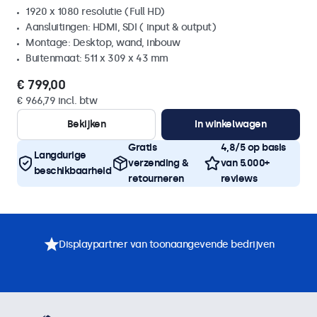
1920 x 1080 resolutie (Full HD)
Aansluitingen: HDMI, SDI ( input & output)
Montage: Desktop, wand, inbouw
Buitenmaat: 511 x 309 x 43 mm
€ 799,00
€ 966,79 incl. btw
Bekijken
In winkelwagen
Gratis
4,8/5 op basis
Langdurige
verzending &
van 5.000+
beschikbaarheid
retourneren
reviews
Displaypartner van toonaangevende bedrijven