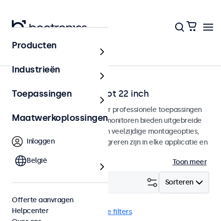
Producten
Home
Industrieën
SDI monitoren van 12 tot 22 inch
Toepassingen
SDI monitoren ontworpen voor professionele toepassingen
Maatwerkoplossingen
en continu gebruik. Deze SDI monitoren bieden uitgebreide
configuratiemogelijkheden en veelzijdige montageopties,
Inloggen
waarmee ze naadloos te integreren zijn in elke applicatie en
iedere omgeving.
België
Toon meer
Filter (
1
)
Sorteren
Offerte aanvragen
Helpcenter
BNC (SDI)
eMark
Wis alle filters