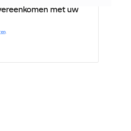
 overeenkomen met uw
ren
.