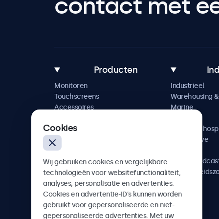
contact met een
Producten
In
Monitoren
Industrieel
Touchscreens
Warehousing & 
Accessoires
Marine
Maatwerkoplossingen
Retail
Cookies
Horeca & hospi
Automotive
Railway
AV & Broadcas
Wij gebruiken cookies en vergelijkbare
Gezondheidsz
technologieën voor websitefunctionaliteit,
analyses, personalisatie en advertenties.
Cookies en advertentie-ID’s kunnen worden
gebruikt voor gepersonaliseerde en niet-
gepersonaliseerde advertenties. Met uw