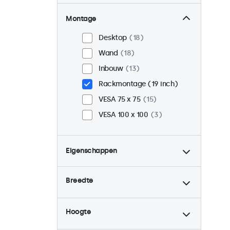
Montage
Desktop
18
Wand
18
Inbouw
13
Rackmontage (19 inch)
VESA 75 x 75
15
VESA 100 x 100
3
Eigenschappen
4:3 / 5:4
6
Breedte
9-36 Volt
18
Dimbaar
18
Hoogte
USB mediaplayer
18
Continu gebruik (24/7)
18