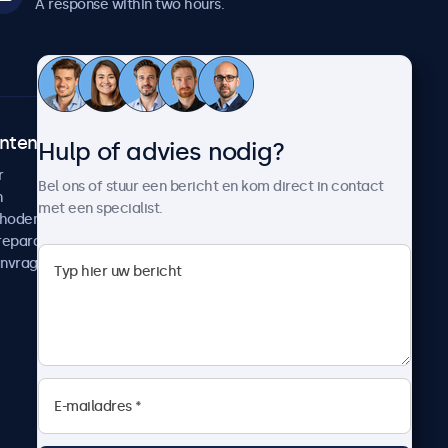
A response within two hours.
ntenservice
Over Beetronics
Hulp of advies nodig?
r
Klantcases
Bel ons of stuur een bericht en kom direct in contact
n
Nieuws en updates
met een specialist.
thoden
Over ons
reparatie
Werken bij Beetronics
anvragen
Algemene voorwaarden
Privacyverklaring