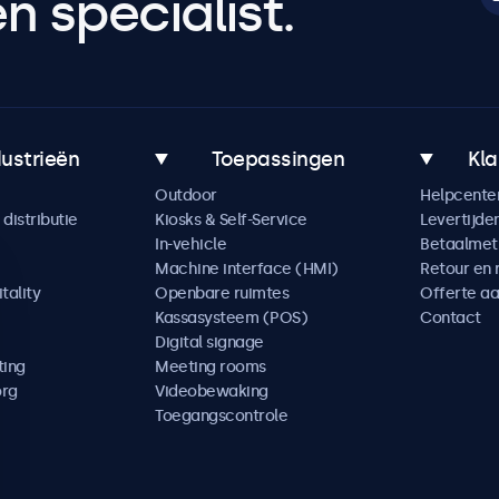
 specialist.
dustrieën
Toepassingen
Kla
Outdoor
Helpcente
distributie
Kiosks & Self-Service
Levertijde
In-vehicle
Betaalme
Machine interface (HMI)
Retour en 
tality
Openbare ruimtes
Offerte a
Kassasysteem (POS)
Contact
Digital signage
ting
Meeting rooms
org
Videobewaking
Toegangscontrole