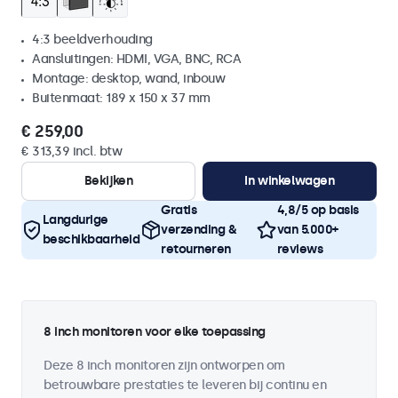
4:3 beeldverhouding
Aansluitingen: HDMI, VGA, BNC, RCA
Montage: desktop, wand, inbouw
Buitenmaat: 189 x 150 x 37 mm
€ 259,00
€ 313,39 incl. btw
Bekijken
In winkelwagen
Gratis
4,8/5 op basis
Langdurige
verzending &
van 5.000+
beschikbaarheid
retourneren
reviews
8 inch monitoren voor elke toepassing
Deze 8 inch monitoren zijn ontworpen om
betrouwbare prestaties te leveren bij continu en