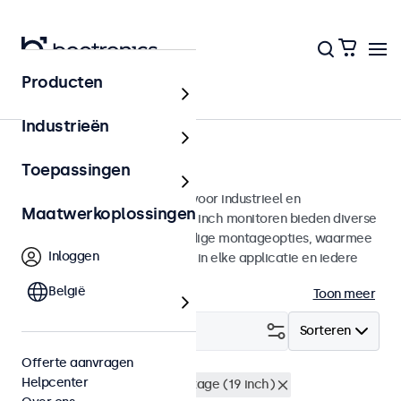
Producten
Monitoren
Industrieën
8 inch monitoren
Toepassingen
8 inch monitoren ontworpen voor industrieel en
Maatwerkoplossingen
commercieel gebruik. Deze 8 inch monitoren bieden diverse
videoaansluitingen en veelzijdige montageopties, waarmee
Inloggen
ze naadloos te integreren zijn in elke applicatie en iedere
omgeving.
België
Toon meer
Filter (
1
)
Sorteren
Offerte aanvragen
Helpcenter
8 inch monitoren
Rackmontage (19 inch)