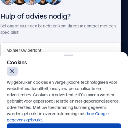
Klantenservice
Hulp of advies nodig?
Over Beetronics
Bel ons of stuur een bericht en kom direct in contact met een
specialist.
Beetronics
Cookies
Quellinstraat 49, 2018 Antwerpen, Belgïe
Wij gebruiken cookies en vergelijkbare technologieën voor
4.8/5 door 5000+ bedrijven
websitefunctionaliteit, analyses, personalisatie en
Nederlands
advertenties. Cookies en advertentie-ID’s kunnen worden
gebruikt voor gepersonaliseerde en niet-gepersonaliseerde
Verzenden
advertenties. Met uw toestemming kunnen gegevens
worden gebruikt in overeenstemming met
hoe Google
Of bel ons op
03 808 1603
gegevens gebruikt
.