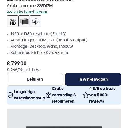
Artikelnummer:
22SDI7M
69 stuks beschikbaar
1920 x 1080 resolutie (Full HD)
Aansluitingen: HDMI, SDI ( input & output)
Montage: Desktop, wand, inbouw
Buitenmaat: 511 x 309 x 43 mm
€ 799,00
€ 966,79 incl. btw
Bekijken
In winkelwagen
Gratis
4,8/5 op basis
Langdurige
verzending &
van 5.000+
beschikbaarheid
retourneren
reviews