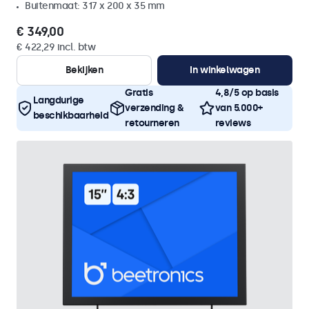
Buitenmaat: 317 x 200 x 35 mm
€ 349,00
€ 422,29 incl. btw
Bekijken
In winkelwagen
Gratis
4,8/5 op basis
Langdurige
verzending &
van 5.000+
beschikbaarheid
retourneren
reviews