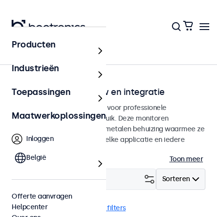
Producten
Home
Industrieën
Monitoren voor inbouw en integratie
Toepassingen
Inbouw monitoren ontworpen voor professionele
Maatwerkoplossingen
toepassingen en continu gebruik. Deze monitoren
beschikken over een stevige metalen behuizing waarmee ze
Inloggen
naadloos te integreren zijn in elke applicatie en iedere
omgeving.
België
Toon meer
Filter (
19
)
Sorteren
Offerte aanvragen
Helpcenter
Inbouw
EN50155
Wis alle filters