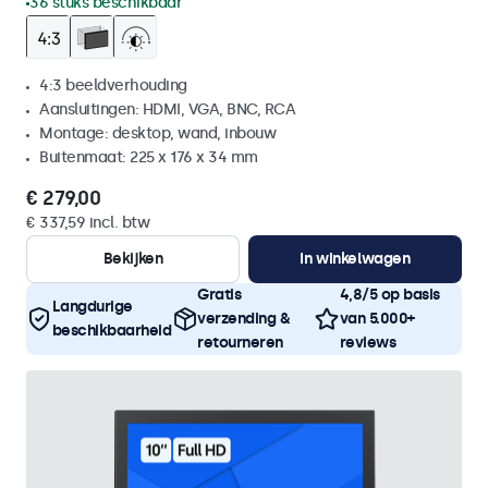
36 stuks beschikbaar
4:3 beeldverhouding
Aansluitingen: HDMI, VGA, BNC, RCA
Montage: desktop, wand, inbouw
Buitenmaat: 225 x 176 x 34 mm
€ 279,00
€ 337,59 incl. btw
Bekijken
In winkelwagen
Gratis
4,8/5 op basis
Langdurige
verzending &
van 5.000+
beschikbaarheid
retourneren
reviews