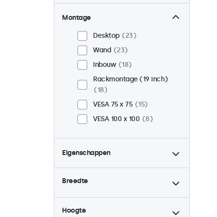
Montage
Desktop
23
Wand
23
Inbouw
18
Rackmontage (19 inch)
18
VESA 75 x 75
15
VESA 100 x 100
8
Eigenschappen
4:3 / 5:4
6
Breedte
9-36 Volt
23
Dimbaar
23
Hoogte
USB mediaplayer
23