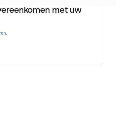
 overeenkomen met uw
ren
.