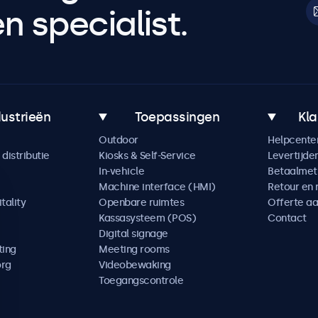
 specialist.
dustrieën
Toepassingen
Kla
Outdoor
Helpcente
distributie
Kiosks & Self-Service
Levertijde
In-vehicle
Betaalme
Machine interface (HMI)
Retour en 
tality
Openbare ruimtes
Offerte a
Kassasysteem (POS)
Contact
Digital signage
ting
Meeting rooms
org
Videobewaking
Toegangscontrole