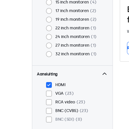
15 inch monitoren
4
17 inch monitoren
2
19 inch monitoren
2
22 inch monitoren
1
W
24 inch monitoren
1
27 inch monitoren
1
R
32 inch monitoren
1
Aansluiting
HDMI
VGA
23
RCA video
23
BNC (CVBS)
23
BNC (SDI)
0