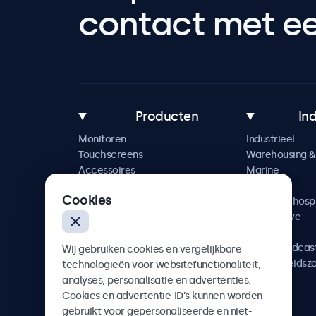
contact met een
Producten
In
Monitoren
Industrieel
Touchscreens
Warehousing & 
Accessoires
Marine
Maatwerkoplossingen
Retail
Cookies
Horeca & hospi
Automotive
Railway
AV & Broadcas
Wij gebruiken cookies en vergelijkbare
Gezondheidsz
technologieën voor websitefunctionaliteit,
analyses, personalisatie en advertenties.
Cookies en advertentie-ID’s kunnen worden
gebruikt voor gepersonaliseerde en niet-