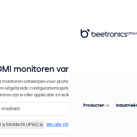
Offer
MI monitoren van 7 tot 32 inch
 monitoren ontworpen voor professionele toepassingen en continu 
en uitgebreide configuratiemogelijkheden en veelzijdige montageop
reren zijn in elke applicatie en iedere omgeving.
Producten
Industrieë
0
resultaat
I
Stofdicht (IP65)
Wis alle filters