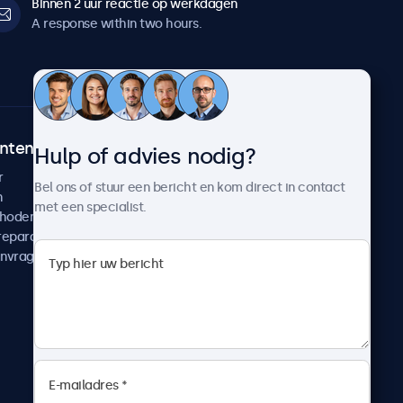
Binnen 2 uur reactie op werkdagen
A response within two hours.
ntenservice
Over Beetronics
Hulp of advies nodig?
r
Klantcases
Bel ons of stuur een bericht en kom direct in contact
n
Nieuws en updates
met een specialist.
thoden
Over ons
reparatie
Werken bij Beetronics
anvragen
Algemene voorwaarden
Privacyverklaring